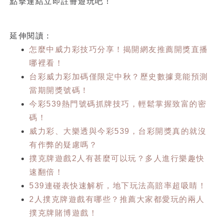
點擊連結立即註冊遊玩吧！
延伸閱讀：
怎麼中威力彩技巧分享！揭開網友推薦開獎直播
哪裡看！
台彩威力彩加碼僅限定中秋？歷史數據竟能預測
當期開獎號碼！
今彩539熱門號碼抓牌技巧，輕鬆掌握致富的密
碼！
威力彩、大樂透與今彩539，台彩開獎真的就沒
有作弊的疑慮嗎？
撲克牌遊戲2人有甚麼可以玩？多人進行樂趣快
速翻倍！
539連碰表快速解析，地下玩法高賠率超吸睛！
2人撲克牌遊戲有哪些？推薦大家都愛玩的兩人
撲克牌賭博遊戲！