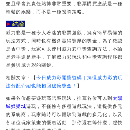
並且學會負責任賭博非常重要，彩票購買應該是一種
輕鬆的娛樂，而不是一種投資策略。
►
結論
威力彩
是一種令人著迷的彩票遊戲，擁有簡單易懂的
玩法方式，同時也有機會贏得豐厚的獎金，為了確認
是否中獎，玩家可以使用
威力彩中獎查詢
方法，不論
是老手還是新手，了解
威力彩玩法
和中獎查詢程序都
是參與威力彩的關鍵。
相關文章：【
今日威力彩開獎號碼｜搞懂威力彩的玩
法分配介紹也能抱回破億獎金！
】
如果各位想要遊玩高賠率玩法，推薦各位可以到
太陽
城娛樂城
遊玩，不僅擁有多種遊戲玩法，還提供多元
的系統商，玩家隨時可以體驗到遊戲的多元化，以及
各項位玩家策畫的優惠活動，那你還在等什麼，趕快