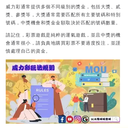
威力彩通常提供多個不同級別的獎金，包括大獎、貳
獎、參獎等，大獎通常需要匹配所有主要號碼和特別
號碼，中獎機會和獎金金額取決於匹配的號碼數量。
請記住，彩票遊戲是純粹的運氣遊戲，並且中獎的機
會通常很小，請負責地購買彩票不要過度投注，並謹
慎處理自己的資金。