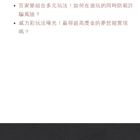
百家樂組合多元玩法！如何在遊玩的同時防範詐
騙風險？
威力彩玩法曝光！贏得超高獎金的夢想能實現
嗎？