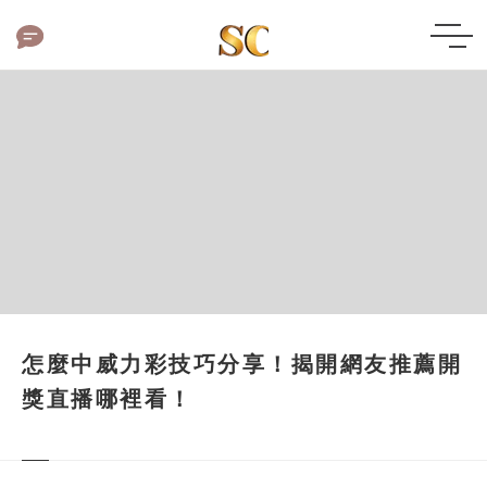
怎麼中威力彩技巧分享！揭開網友推薦開
獎直播哪裡看！