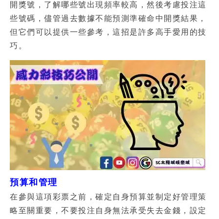
開獎號，了解哪些號出現頻率較高，然後考慮投注這
些號碼，儘管過去數據不能預測準確命中開獎結果，
但它們可以提供一些參考，這招是許多高手愛用的技
巧。
預算和管理
在參與這項彩票之前，確定自身預算並制定好管理策
略至關重要，不要投注自身無法承受失去金錢，設定