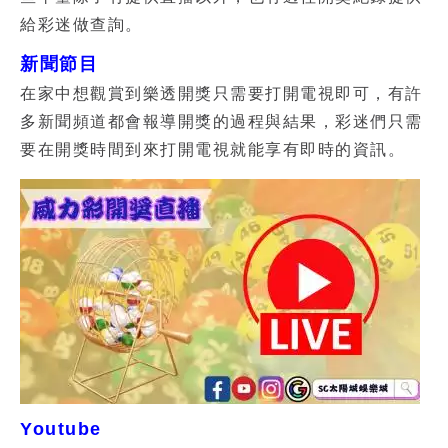
給彩迷做查詢。
新聞節目
在家中想觀賞到樂透開獎只需要打開電視即可，有許
多新聞頻道都會報導開獎的過程與結果，彩迷們只需
要在開獎時間到來打開電視就能享有即時的資訊。
Youtube