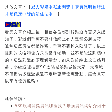
其他文章：【
威力彩規則截止開獎｜購買聰明包牌法
才是穩定中獎的最佳法則！
】
►
結論
看完文章介紹之後，相信各位都對於樂透有更深入認
知了，彩迷們千萬不要相信網上有人聲稱必勝技巧，
通常這些廣告都是詐騙，千萬不要掉入陷阱了，以上
提到的攻略和偏方只能當作輔助，並不是能達到穩中
的！這點彩迷必須理解清楚，如果對於線上投注感興
趣，小編這裡推薦SC太陽城娛樂城給大家，太陽城
不僅提供多樣遊戲還不定時更新優惠活動，讓會員可
以享有優質服務！
延伸閱讀：
539現場開獎資訊哪裡找？最強資訊網站介紹千