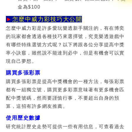
金為$100
►
怎麼中威力彩技巧大公開
怎麼中威力彩
是許多愛玩樂透新手關注的，有在博奕
的玩家都會透過各種技巧來選擇號，究竟樂透遊戲中
有哪些特殊選號方式呢？以下將跟各位分享提高中獎
率小訣竅，雖然說不能達到必中，但是有機會可以實
現自己夢想。
購買多張彩票
購買多張彩票是提高中獎機會的一種方法，每張彩票
都有一組獨立號，購買更多彩票意味著有更多機會匹
配中獎號碼，然而要謹慎行事，不要超出自身的預
算，這招有許多網友推薦。
使用歷史數據
研究統計歷史走勢可提供一些有用信息，可查看過去