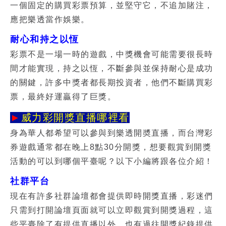
一個固定的購買彩票預算，並堅守它，不追加賭注，
應把樂透當作娛樂。
耐心和持之以恆
彩票不是一場一時的遊戲，中獎機會可能需要很長時
間才能實現，持之以恆，不斷參與並保持耐心是成功
的關鍵，許多中獎者都長期投資者，他們不斷購買彩
票，最終好運贏得了巨獎。
►
威力彩開獎直播哪裡看
身為華人都希望可以參與到樂透開奬直播，而台灣彩
券遊戲通常都在晚上8點30分開獎，想要觀賞到開獎
活動的可以到哪個平臺呢？以下小編將跟各位介紹！
社群平台
現在有許多社群論壇都會提供即時開獎直播，彩迷們
只需到打開論壇頁面就可以立即觀賞到開獎過程，這
些平臺除了有提供直播以外，也有過往開獎紀錄提供