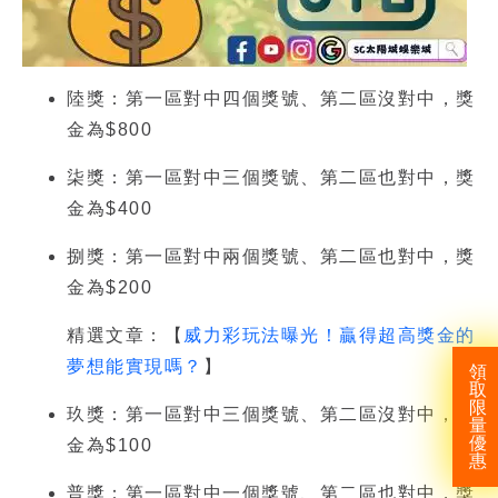
陸獎：第一區對中四個獎號、第二區沒對中，獎
金為$800
柒獎：第一區對中三個獎號、第二區也對中，獎
金為$400
捌獎：第一區對中兩個獎號、第二區也對中，獎
金為$200
精選文章：【
威力彩玩法曝光！贏得超高獎金的
夢想能實現嗎？
】
領
取
限
玖獎：第一區對中三個獎號、第二區沒對中，獎
量
優
金為$100
惠
普獎：第一區對中一個獎號、第二區也對中，獎