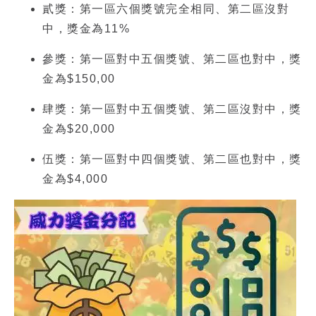
貳獎：第一區六個獎號完全相同、第二區沒對
中，獎金為11%
參獎：第一區對中五個獎號、第二區也對中，獎
金為$150,00
肆獎：第一區對中五個獎號、第二區沒對中，獎
金為$20,000
伍獎：第一區對中四個獎號、第二區也對中，獎
金為$4,000