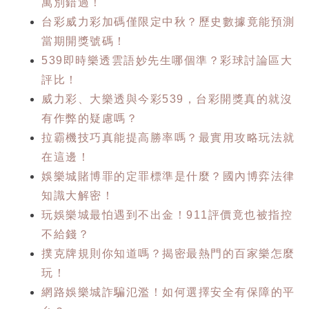
萬別錯過！
台彩威力彩加碼僅限定中秋？歷史數據竟能預測
當期開獎號碼！
539即時樂透雲語妙先生哪個準？彩球討論區大
評比！
威力彩、大樂透與今彩539，台彩開獎真的就沒
有作弊的疑慮嗎？
拉霸機技巧真能提高勝率嗎？最實用攻略玩法就
在這邊！
娛樂城賭博罪的定罪標準是什麼？國內博弈法律
知識大解密！
玩娛樂城最怕遇到不出金！911評價竟也被指控
不給錢？
撲克牌規則你知道嗎？揭密最熱門的百家樂怎麼
玩！
網路娛樂城詐騙氾濫！如何選擇安全有保障的平