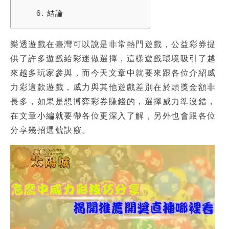
6.
結論
樂透遊戲在臺灣可以說是非常熱門遊戲，公益彩券提
供了許多遊戲給彩迷做選擇，這樣遊戲環境吸引了越
來越多玩家參與，而今天文章中就要來跟各位介紹
威
力彩
這款遊戲，威力與其他遊戲差別在於頭獎金額非
長多，如果是想博弈彩券賺錢的，選擇威力準沒錯，
在文章小編就要帶各位更深入了解，另外也會跟各位
分享幾招選號訣竅。