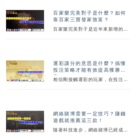
手？別擔心，現在就揭開539必中
法的神秘面紗，透過獨特的尾數
百家樂完美對子是什麼？如何
抓...
靠百家三寶發家致富？
百家樂完美對子是近年來新增的遊
戲玩法，不少玩家都想靠百家三寶
來賺錢，那麼各位知道百家樂遊戲
中的三寶代表什麼嗎？接下來本篇
文章就要帶大家了解百家樂三寶的
運彩讓分的意思是什麼？搞懂
意思，想在...
投注策略才能有效提高獲勝
率！
相信剛接觸運彩的玩家，在投注運
彩時都不清楚運彩讓分的意思是什
麼，運彩的投注項目非常多樣化，
玩家在投注運彩時一定要搞清楚遊
戲規則，這樣才能有效提升自己的
網絡賭博需要一定技巧？賺錢
獲勝率！接...
遊戲就推薦這三款！
隨著科技進步，網絡賭博已經成為