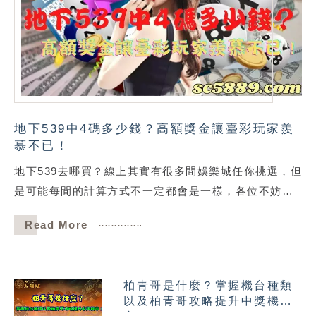
地下539中4碼多少錢？高額獎金讓臺彩玩家羨
慕不已！
地下539去哪買？線上其實有很多間娛樂城任你挑選，但
是可能每間的計算方式不一定都會是一樣，各位不妨可
以多看多了解，但因為地下539詐騙的集團太多太多，需
.................
Read More
小心為妙...
柏青哥是什麼？掌握機台種類
以及柏青哥攻略提升中獎機