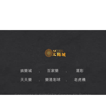
SC
太
陽
城
娛
樂
娛樂城
百家樂
運彩
城
天天樂
樂透彩球
老虎機
Copyright © SUNCITY Casino All Rights
Reserved.