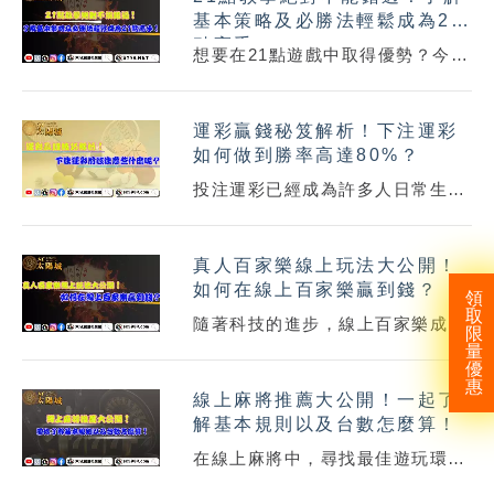
基本策略及必勝法輕鬆成為21
章中小編就要為各位分析兩者差
點高手！
異，另外也會...
想要在21點遊戲中取得優勢？今天
小編帶著各位一同探討21點教學、
21點基本策略以及21點必勝法，掌
運彩贏錢秘笈解析！下注運彩
握這些關鍵要素，將能夠在21點桌
如何做到勝率高達80%？
上更有信心地制定遊戲策略，提
高...
投注運彩已經成為許多人日常生活
中的一項娛樂，許多體育賽事的愛
好者都藉由投注運彩來賺取額外的
真人百家樂線上玩法大公開！
收入，那麼大家知道運彩下注時該
如何在線上百家樂贏到錢？
注意哪些細節嗎？本篇文章中小編
領
取
就要跟各位...
隨著科技的進步，線上百家樂成為
限
娛樂界最受歡迎的遊戲之一，真人
量
優
百家樂線上玩法非常簡單易懂，因
惠
線上麻將推薦大公開！一起了
此吸引了不少百家樂愛好者的加
解基本規則以及台數怎麼算！
入，真人百家樂的魅力在於遊戲節
奏非常快速，...
在線上麻將中，尋找最佳遊玩環境
是每位麻將愛好者的期望，本文將