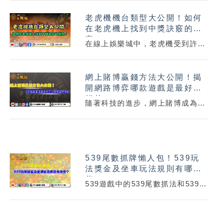
為各位講解線上麻將推薦平台有哪
老虎機機台類型大公開！如何
些，並深入解說麻將基本規則，以
在老虎機上找到中獎訣竅的秘
及不同麻將規則台數的算法，無論
密？
各位是初學...
在線上娛樂城中，老虎機受到許多
玩家的喜愛，選擇合適的老虎機機
台是重要的關鍵，老虎機機台的種
網上賭博贏錢方法大公開！揭
類繁多，每一臺都擁有獨特的特色
開網路博弈哪款遊戲是最好贏
和中獎機率，精明的玩家懂得掌握
錢的！
老虎機中獎...
隨著科技的進步，網上賭博成為許
多玩家不可或缺的娛樂之一，網路
博弈遊戲百百種，究竟有哪些賭博
遊戲是最好贏到錢的呢？本篇文章
中小編就要帶各位認識幾款玩家公
539尾數抓牌懶人包！539玩
認最好贏的...
法獎金及坐車玩法規則有哪
些？
539遊戲中的539尾數抓法和539玩
法坐車是多數玩家想要了解的知識
盲區，渴望提高中獎率，卻無從下