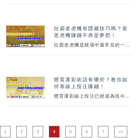
現今最火熱娛樂方式之一，那麼各
位知道是博弈項目還能穩定賺錢的
遊戲有哪些嗎？今天這篇文章就要
帶著各位了解現今最熱門遊戲有哪
拉霸老虎機有隱藏技巧嗎？靠
幾款以及這...
老虎機賺錢不再是夢想！
拉霸老虎機是賭場中最常見的一款
遊戲，老虎機的玩法非常簡單，玩
家只需要拉動搖桿，等待機器開
獎，老虎機遊戲讓玩家可以有以小
搏大的機會，那麼各位知道拉霸老
體育運彩術語有哪些？教你如
虎機技巧有哪...
何靠線上投注賺錢！
體育運彩線上投注已經成為現今最
受歡迎的娛樂項目之一了，玩家可
以邊看比賽邊賺取額外的收入，玩
家在投注運彩時一定要先了解運彩
術語，這樣才有利於自己推測出理
1
2
3
4
5
6
7
>>
想的隊伍，...