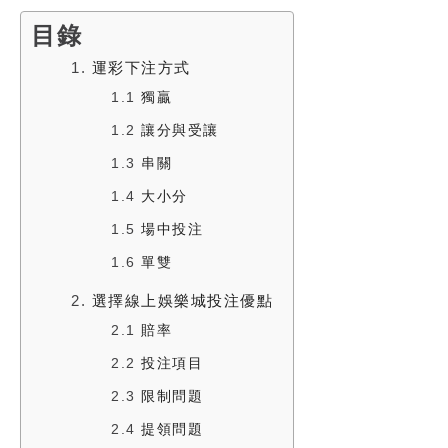
目錄
1.
運彩下注方式
1.1
獨贏
1.2
讓分與受讓
1.3
串關
1.4
大小分
1.5
場中投注
1.6
單雙
2.
選擇線上娛樂城投注優點
2.1
賠率
2.2
投注項目
2.3
限制問題
2.4
提領問題