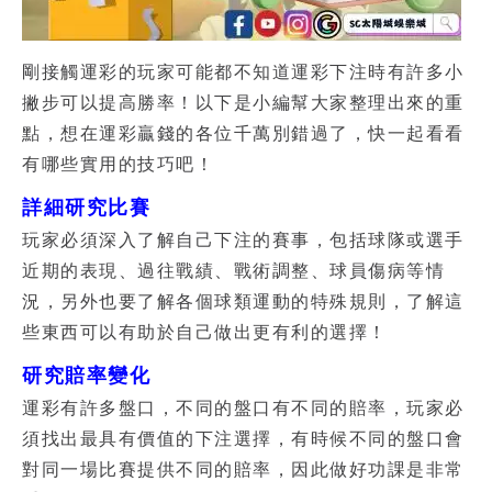
剛接觸運彩的玩家可能都不知道運彩下注時有許多小
撇步可以提高勝率！以下是小編幫大家整理出來的重
點，想在運彩贏錢的各位千萬別錯過了，快一起看看
有哪些實用的技巧吧！
詳細研究比賽
玩家必須深入了解自己下注的賽事，包括球隊或選手
近期的表現、過往戰績、戰術調整、球員傷病等情
況，另外也要了解各個球類運動的特殊規則，了解這
些東西可以有助於自己做出更有利的選擇！
研究賠率變化
運彩有許多盤口，不同的盤口有不同的賠率，玩家必
須找出最具有價值的下注選擇，有時候不同的盤口會
對同一場比賽提供不同的賠率，因此做好功課是非常