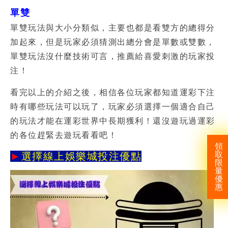
單雙
單雙玩法與大小分類似，主要也都是看雙方的總得分
加起來，但是玩家必須猜測出總分會是單數或雙數，
單雙玩法沒什麼技術可言，推薦給喜愛刺激的玩家投
注！
看完以上的介紹之後，相信各位玩家都知道運彩下注
時有哪些玩法可以玩了，玩家必須選擇一個適合自己
的玩法才能在運彩世界中長期獲利！還沒遊玩過運彩
的各位趕緊去遊玩看看吧！
領
取
►
選擇線上娛樂城投注優點
限
量
優
惠