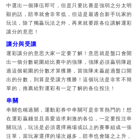
中選出一個隊伍即可，但是只要比賽是強弱之分太明
顯的話，賠率就會非常低，但這是最適合新手玩家的
玩法，除了獨贏玩法之外，再來就要跟各位講解
運彩
讓分的意思
！
讓分與受讓
運彩讓分的意思
大家一定要了解！意思就是盤口會開
出一個分數範圍給比賽中的強隊，強隊必須贏弱隊超
過這個範圍的分數才算獲勝，當強隊未贏超過盤口開
出的分數，則算是受讓方獲勝！這個玩法是非常不簡
單的，推薦給對運彩有一定了解的各位投注！
串關
串關也稱過關，
運動彩券
中串關可是非常熱門的！想
在運彩贏錢並且喜愛追求刺激的各位，一定要投注串
關玩法，玩法是必須選擇兩場或以上的賽事組成一張
注單，當玩家選擇的場次越多，賠率也會隨之上升，