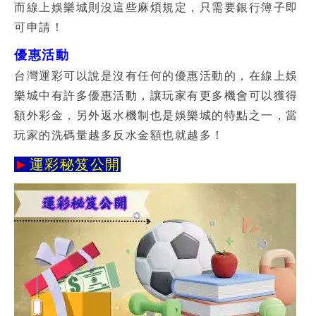
而線上娛樂城則沒這些麻煩規定，只需要銀行簿子即
可申請！
優惠活動
台灣運彩可以說是沒有任何的優惠活動的，在線上
娛
樂城
中有許多優惠活動，讓玩家有更多機會可以獲得
額外彩金，另外返水機制也是娛樂城的特點之一，當
玩家的洗碼量越多反水金額也就越多！
►
運彩秘笈公開