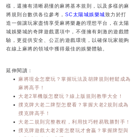
樣，還擁有清晰易懂的
麻將基本規則
，以及多樣的
麻
將規則台數
供各位參考，
SC太陽城娛樂城
致力於打
造一個讓玩家盡情享受麻將樂趣的理想平台，在太陽
城娛樂城的奇牌遊戲選項中，不僅擁有刺激的遊戲體
驗，更提供安全、公正的遊戲環境，以確保玩家能夠
在
線上麻將
的領域中獲得最佳的娛樂體驗。
延伸閱讀：
麻將現金怎麼玩？掌握玩法及胡牌規則輕鬆成為
麻將高手！
大老2單機版怎麼玩？線上版規則教學大全！
撲克牌大老二牌型怎麼看？掌握大老2規則成為
撲克牌高手！
大老二規則完整教程，利用技巧輕易戰勝對手！
撲克牌遊戲大老2要怎麼玩才會贏？掌握牌型與