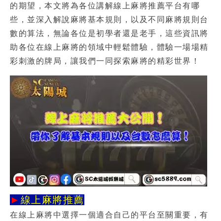
的期望，本文將為各位講解
線上麻將推薦
平台有哪
些，並深入解說
麻將基本規則
，以及不同
麻將規則台
數
的算法，無論各位是初學者還是老手，這些資訊將
助各位在線上麻將的領域中輕鬆體驗，體驗一場場精
彩刺激的牌局，讓我們一同探索麻將的精彩世界！
►
線上麻將推薦
在線上麻將中選擇一個適合自己的平台至關重要，有