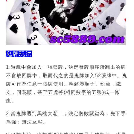
鬼牌玩法
1.遊戲中會加入一張鬼牌，決定發牌順序所翻出的牌
不會放回牌中，取而代之的是鬼牌加入52張牌中。鬼
牌可作為任意一張牌使用。輕鬆湊順子、葫蘆，鐵
支，同花順，甚至五虎將(相同數字的五張)或一條
龍。
2.當鬼牌遇到黑桃大老二，決定勝敗關鍵為：先下手
為強；無法互壓。