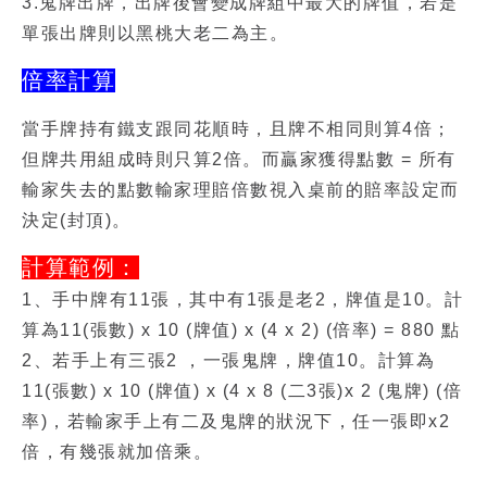
3.鬼牌出牌，出牌後會變成牌組中最大的牌值，若是
單張出牌則以黑桃大老二為主。
倍率計算
當手牌持有鐵支跟同花順時，且牌不相同則算4倍；
但牌共用組成時則只算2倍。而贏家獲得點數 = 所有
輸家失去的點數輸家理賠倍數視入桌前的賠率設定而
決定(封頂)。
計算範例：
1、手中牌有11張，其中有1張是老2，牌值是10。計
算為11(張數) x 10 (牌值) x (4 x 2) (倍率) = 880 點
2、若手上有三張2 ，一張鬼牌，牌值10。計算為
11(張數) x 10 (牌值) x (4 x 8 (二3張)x 2 (鬼牌) (倍
率)，若輸家手上有二及鬼牌的狀況下，任一張即x2
倍，有幾張就加倍乘。