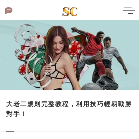
大老二規則完整教程，利用技巧輕易戰勝
對手！