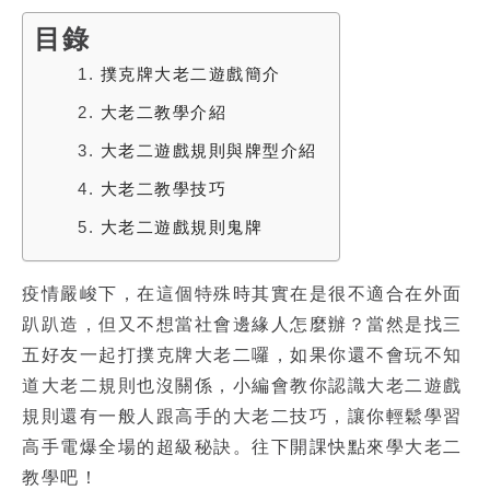
目錄
1.
撲克牌大老二遊戲簡介
2.
大老二教學介紹
3.
大老二遊戲規則與牌型介紹
4.
大老二教學技巧
5.
大老二遊戲規則鬼牌
疫情嚴峻下，在這個特殊時其實在是很不適合在外面
趴趴造，但又不想當社會邊緣人怎麼辦？當然是找三
五好友一起打
撲克牌大老二
囉，如果你還不會玩不知
道
大老二規則
也沒關係，小編會教你認識
大老二遊戲
規則
還有一般人跟高手的
大老二技巧
，讓你輕鬆學習
高手電爆全場的超級秘訣。往下開課快點來學
大老二
教學
吧！