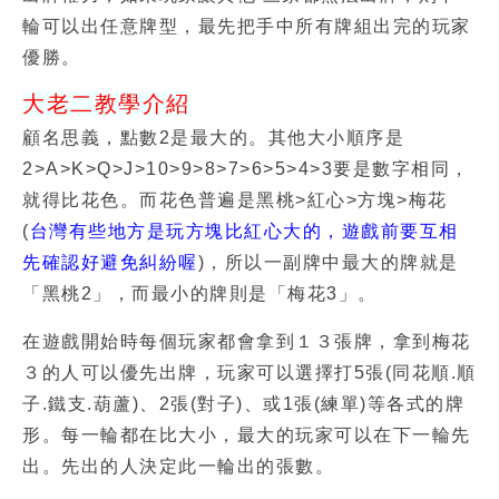
輪可以出任意牌型，最先把手中所有牌組出完的玩家
優勝。
大老二教學介紹
顧名思義，點數2是最大的。其他大小順序是
2>A>K>Q>J>10>9>8>7>6>5>4>3要是數字相同，
就得比花色。而花色普遍是黑桃>紅心>方塊>梅花
(
台灣有些地方是玩方塊比紅心大的，遊戲前要互相
先確認好避免糾紛喔
)，所以一副牌中最大的牌就是
「黑桃2」，而最小的牌則是「梅花3」。
在遊戲開始時每個玩家都會拿到１３張牌，拿到梅花
３的人可以優先出牌，玩家可以選擇打5張(同花順.順
子.鐵支.葫蘆)、2張(對子)、或1張(練單)等各式的牌
形。每一輪都在比大小，最大的玩家可以在下一輪先
出。先出的人決定此一輪出的張數。