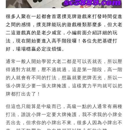
很多人聚在一起都會首選撲克牌遊戲來打發時間促進
之間的感情，撲克牌能玩的遊戲種類那麼多，但大老
二這遊戲真的是老少咸宜，小編前面介紹詳細的玩
法，現在開始要進入高手階段囉！各位先把基礎打
好，場場穩贏必定沒煩惱。
通常一般人開始學習大老二都是可以丟就丟，所以壓
得過對方就壓，壓不過就過，這是第一階段，高一階
的人就會有不同的打法，想贏就要把牌丟光，所以一
張小牌至少要一張大牌掩護，這樣實力平均就可以把
牌都打出去了！
但這也只能算是中級而已，高級一點的人通常有兩種
打法，誰說小牌一定要大牌掩護，我不求我的小牌全
丟出去，但求你的小牌出不來，很多人因為小牌出不