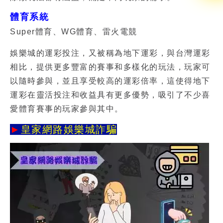
體育系統
Super體育、WG體育、雷火電競
娛樂城的運彩投注，又被稱為地下運彩，與台灣運彩
相比，提供更多豐富的賽事和多樣化的玩法，玩家可
以隨時參與，並且享受較高的運彩倍率，這使得地下
運彩在靈活投注和收益具有更多優勢，吸引了不少喜
愛體育賽事的玩家參與其中。
►
皇家網路娛樂城詐騙