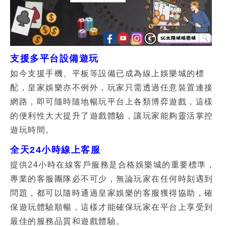
支援多平台設備遊玩
如今支援手機、平板等設備已成為線上娛樂城的標
配，皇家娛樂亦不例外，玩家只需透過任意裝置連接
網路，即可隨時隨地暢玩平台上各類博弈遊戲，這樣
的便利性大大提升了遊戲體驗，讓玩家能夠靈活掌控
遊玩時間。
全天24小時線上客服
提供24小時在線客戶服務是合格娛樂城的重要標準，
專業的客服團隊必不可少，無論玩家在任何時刻遇到
問題，都可以隨時通過皇家娛樂的客服獲得協助，確
保遊玩體驗順暢，這樣才能確保玩家在平台上享受到
最佳的服務品質和遊戲體驗。