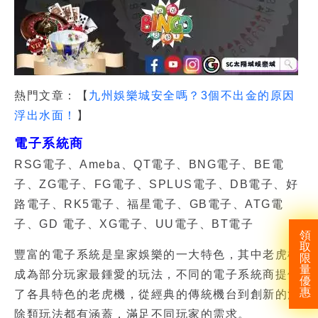
熱門文章：【
九州娛樂城安全嗎？3個不出金的原因
浮出水面！
】
電子系統商
RSG電子、Ameba、QT電子、BNG電子、BE電
子、ZG電子、FG電子、SPLUS電子、DB電子、好
路電子、RK5電子、福星電子、GB電子、ATG電
子、GD 電子、XG電子、UU電子、BT電子
領
取
豐富的電子系統是皇家娛樂的一大特色，其中老虎機
限
量
成為部分玩家最鍾愛的玩法，不同的
電子系統商
提供
優
惠
了各具特色的老虎機，從經典的傳統機台到創新的消
除類玩法都有涵蓋，滿足不同玩家的需求。