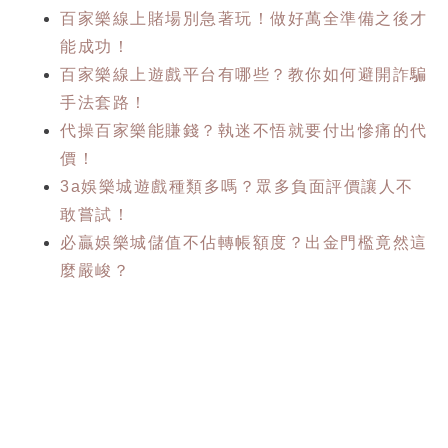
百家樂線上賭場別急著玩！做好萬全準備之後才
能成功！
百家樂線上遊戲平台有哪些？教你如何避開詐騙
手法套路！
代操百家樂能賺錢？執迷不悟就要付出慘痛的代
價！
3a娛樂城遊戲種類多嗎？眾多負面評價讓人不
敢嘗試！
必贏娛樂城儲值不佔轉帳額度？出金門檻竟然這
麼嚴峻？