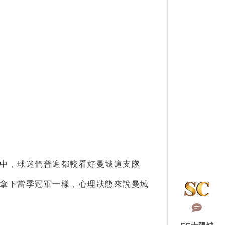
中，球迷們普遍都較看好曼城這支隊
拿下當季冠軍一樣，心理狀態來說曼城