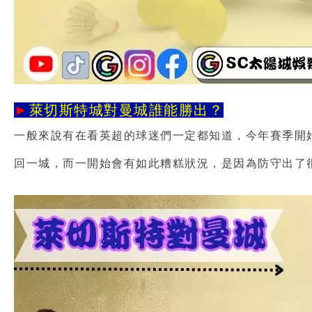
►
萊切斯特城對曼城誰能勝出？
一般來說有在看英超的球迷們一定都知道，今年賽季開
回一城，而一開始會有如此糟糕狀況，是因為防守出了