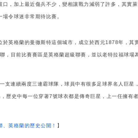
破口，加上最近傷兵不少，變相讓戰力減弱了許多，其實萊
一場令球迷非常期待比賽。
於英格蘭的曼徹斯特這個城市，成立於西元1878年，其
斯特聯，目前比賽賽區是英格蘭超級聯賽，並以老特拉福球場
第一支連續兩度三連霸球隊，球員中有很多足球界名人巨星
碼，歷史中每一位穿著7號球衣都是傳奇巨星，上一任擁有
聯、英格蘭的歷史公開！
】