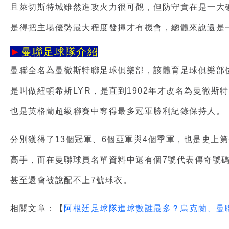
且萊切斯特城雖然進攻火力很可觀，但防守實在是一大
是得把主場優勢最大程度發揮才有機會，總體來說還是
►
曼聯足球隊介紹
曼聯全名為曼徹斯特聯足球俱樂部，該體育足球俱樂部位
是叫做紐頓希斯LYR，是直到1902年才改名為曼徹
也是英格蘭超級聯賽中奪得最多冠軍勝利紀錄保持人。
分別獲得了13個冠軍、6個亞軍與4個季軍，也是史上
高手，而在曼聯球員名單資料中還有個7號代表傳奇號
甚至還會被說配不上7號球衣。
相關文章：【
阿根廷足球隊進球數誰最多？烏克蘭、曼