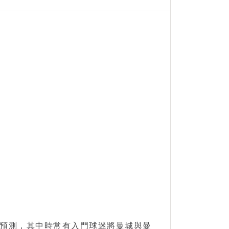
預測，其中時常有入門球迷將曼城與曼