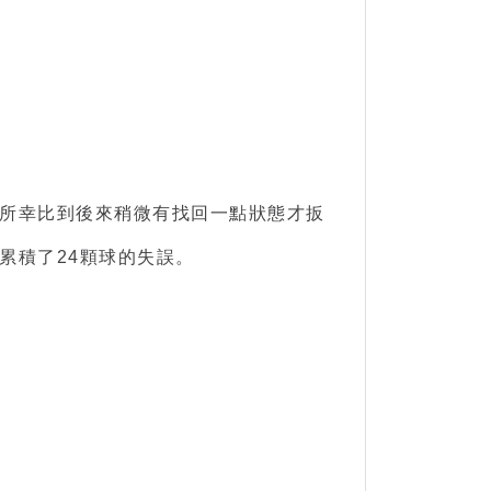
所幸比到後來稍微有找回一點狀態才扳
累積了24顆球的失誤。