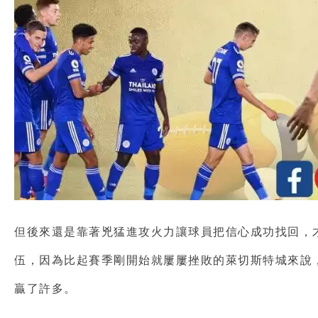
但後來還是靠著兇猛進攻火力讓球員把信心成功找回，
伍，因為比起賽季剛開始就屢屢挫敗的萊切斯特城來說
贏了許多。