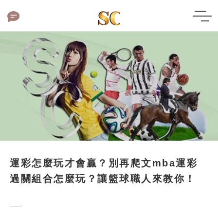
運彩怎麼玩才會贏？別再爬文mba運彩
過關組合怎麼玩？讓籃球職人來教你！