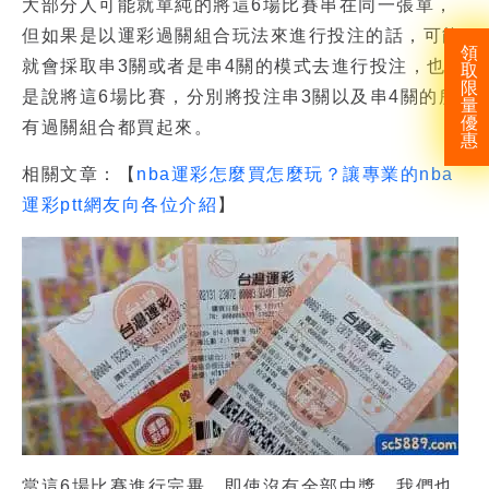
大部分人可能就單純的將這6場比賽串在同一張單，
但如果是以運彩過關組合玩法來進行投注的話，可能
領
就會採取串3關或者是串4關的模式去進行投注，也就
取
限
是說將這6場比賽，分別將投注串3關以及串4關的所
量
優
有過關組合都買起來。
惠
相關文章：【
nba運彩怎麼買怎麼玩？讓專業的nba
運彩ptt網友向各位介紹
】
當這6場比賽進行完畢，即使沒有全部中獎，我們也