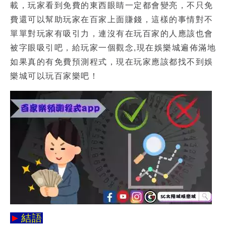
載，玩家看到免費的東西眼睛一定都會變亮，不只免
費還可以幫助玩家在百家上面賺錢，這樣的事情對不
單單對玩家有吸引力，連沒有在玩百家的人應該也會
被字眼吸引吧，給玩家一個觀念,現在娛樂城遍佈滿地
如果真的有免費預測程式，現在玩家應該都找不到娛
樂城可以玩百家樂吧！
►
結語