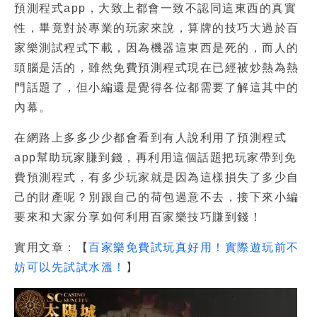
預測程式app，大致上都會一致不認同這東西的真實
性，畢竟對於專業的玩家來說，算牌的技巧大過於百
家樂測試程式下載，因為機器這東西是死的，而人的
頭腦是活的，雖然免費預測程式現在已經被炒熱為熱
門話題了，但小編還是覺得各位都需要了解這其中的
內幕。
在網路上多多少少都會看到有人說利用了預測程式
app幫助玩家賺到錢，再利用這個話題把玩家帶到免
費預測程式，有多少玩家就是因為這樣損失了多少自
己的財產呢？別跟自己的荷包過意不去，接下來小編
要來和大家分享如何利用百家樂技巧賺到錢！
實用文章：【
百家樂免費試玩真好用！實際遊玩前不
妨可以先試試水溫！
】