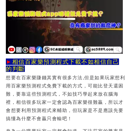
►
相信百家樂預測程式下載不如相信自己
的判斷
想要在百家樂賺錢其實有很多方法,但是如果玩家想利
用
百家樂預測程式免費下載
的方式，可能比登天還困
難，要靠這些預測程式，不如技巧學起來放在腦海
裡，相信很多玩家一定會認為百家樂很難贏，所以才
會想要利用預測程式來輔助，但玩家是不是應該先要
搞懂為什麼不會贏只會輸吧！