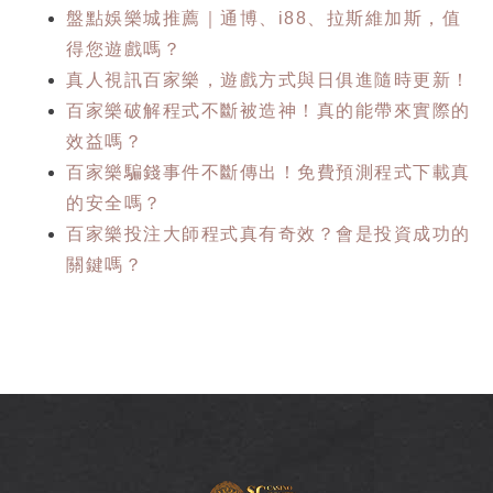
盤點娛樂城推薦｜通博、i88、拉斯維加斯，值
得您遊戲嗎？
真人視訊百家樂，遊戲方式與日俱進隨時更新！
百家樂破解程式不斷被造神！真的能帶來實際的
效益嗎？
百家樂騙錢事件不斷傳出！免費預測程式下載真
的安全嗎？
百家樂投注大師程式真有奇效？會是投資成功的
關鍵嗎？
SC
太