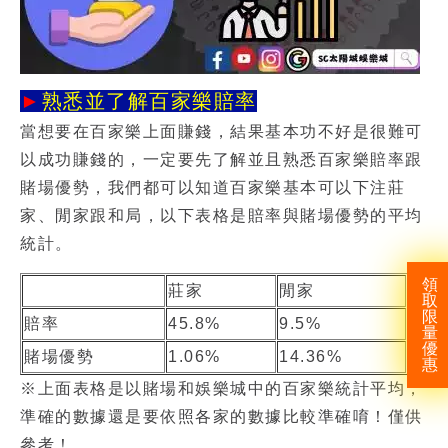
►
熟悉並了解百家樂賠率
當想要在百家樂上面賺錢，結果基本功不好是很難可
以成功賺錢的，一定要先了解並且熟悉百家樂賠率跟
賭場優勢，我們都可以知道百家樂基本可以下注莊
家、閒家跟和局，以下表格是賠率與賭場優勢的平均
統計。
領
莊家
閒家
和局
取
限
賠率
45.8%
9.5%
44.
量
優
賭場優勢
1.06%
14.36%
1.2
惠
※上面表格是以賭場和娛樂城中的百家樂統計平均，
準確的數據還是要依照各家的數據比較準確唷！僅供
參考！