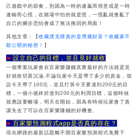
己遊戲中的節奏，別因為一時的連贏而得意或是一時
連輸而心慌，在賭場中怕的就是慌，一慌亂就會亂了
自己的腳步恐怕會成了無法挽回的局面！
其他文章：【
收藏撲克牌真的是潛藏財富？收藏家不
願公開的秘密！
】
►
設立自己的目標，並且見好就收
一個專業玩家會在百家樂賺錢其實最好的方法就是見
好就收切莫沉淪,不論玩家今天是帶了多少的資金，假
設今天帶了100元，並且打算今天要達到200元的目
標，一個小後終於達到200元的利潤目標，這個時候
就應該要離場，明天在開始，因為有時候玩家會了貪
讓失去了可以在百家樂賺錢的好機會。
►
百家樂預測程式app是否真的存在？
現在網路的最新話題離不開百家樂預測程式免費下