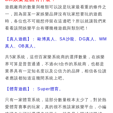
遊戲廠商的數量與種類可以說是玩家最看重的條件之
一，因為當某一家娛樂品牌沒有玩家想要玩的遊戲
時，各位也不可能想停留在這邊吧？所以就讓我們來
看看該間娛樂平台有哪幾種遊戲與類別吧！
【真人遊戲】： 歐博真人、SA沙龍、DG真人、WM
真人、OB真人。
共5家系統，這些百家樂系統商的選擇數量，在娛樂
界可算是普普通通，不過dct合作的系統商，也都是
業界具有一定知名度以及公信力的品牌，相信各位讀
者應該都知道這幾間系統上吧。
【體育遊戲】： Super體育。
只有一家體育系統，這部分數量根本太少了，對於熱
愛體育賽事的玩家，真的很不推該家娛樂平台，小編