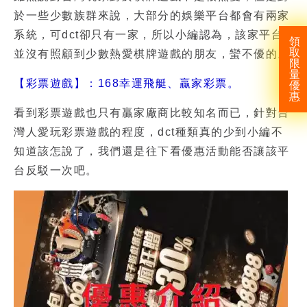
於一些少數族群來說，大部分的娛樂平台都會有兩家
系統，可dct卻只有一家，所以小編認為，該家平台
領
取
並沒有照顧到少數熱愛棋牌遊戲的朋友，蠻不優的。
限
量
【彩票遊戲】：168幸運飛艇、贏家彩票。
優
惠
看到彩票遊戲也只有贏家廠商比較知名而已，針對台
灣人愛玩彩票遊戲的程度，dct種類真的少到小編不
知道該怎說了，我們還是往下看優惠活動能否讓該平
台反駁一次吧。