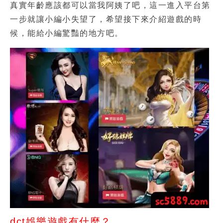
真實年齡應該都可以當我阿姨了吧，這一進入平台第
一步就讓小編小失望了，希望接下來介紹遊戲的時
候，能給小編驚豔的地方吧。
dct娛樂遊戲有什麼？