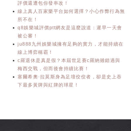
評價還遭包你發串改！
線上真人百家樂平台如何選擇？小心作弊行為無
所不在！
q8娛樂城評價ptt網友是這麼說道：遲早一天會
被公審！
ju888九州娛樂城擁有足夠的實力，才能持續在
線上博弈稱霸！
c羅退休是真是假？本屆世足賽c羅納雖錯過與
梅西交戰，但而後會持續比賽！
塞爾希奧·拉莫斯身為足壇佼佼者，卻是史上吞
下最多黃牌與紅牌的球星！