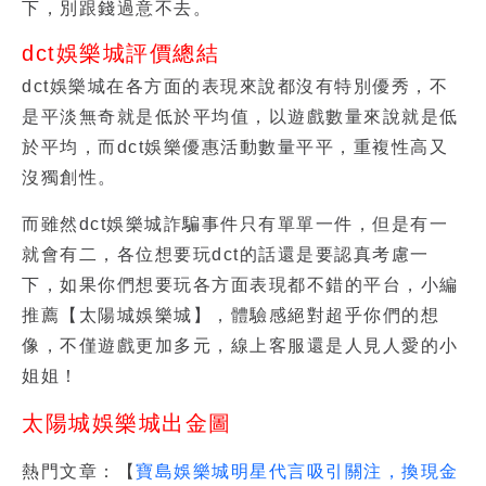
下，別跟錢過意不去。
dct娛樂城評價總結
dct娛樂城
在各方面的表現來說都沒有特別優秀，不
是平淡無奇就是低於平均值，以遊戲數量來說就是低
於平均，而
dct娛樂
優惠活動數量平平，重複性高又
沒獨創性。
而雖然
dct娛樂城詐騙
事件只有單單一件，但是有一
就會有二，各位想要玩dct的話還是要認真考慮一
下，如果你們想要玩各方面表現都不錯的平台，小編
推薦【
太陽城娛樂城
】，體驗感絕對超乎你們的想
像，不僅遊戲更加多元，線上客服還是人見人愛的小
姐姐！
太陽城娛樂城出金圖
熱門文章：【
寶島娛樂城明星代言吸引關注，換現金