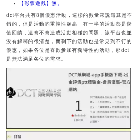
【彩票遊戲】無。
dct平台共有8個優惠活動，這樣的數量來說還算是不
錯的，但是活動的重複性頗高，有一半的活動都是儲
值回饋，這會不會造成活動相碰的問題，該平台也並
沒有解釋的很清楚，而剩下的活動也是常見到不行的
優惠，如果各位是喜歡參加有獨特性的活動，那dct
是無法滿足各位的需求。