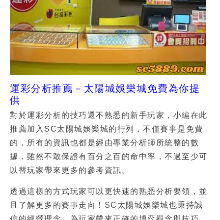
運彩分析推薦－太陽城娛樂城免費為你提
供
對於運彩分析的技巧還不熟悉的新手玩家，小編在此
推薦加入SC太陽城娛樂城的行列，不僅賽事是免費
的，所有的資訊也都是經由專業分析師所統整的數
據，雖然不敢保證有百分之百的命中率，不過至少可
以替玩家帶來更多的參考資訊。
透過這樣的方式玩家可以更快速的熟悉分析要領，並
且了解更多的賽事走向！SC太陽城娛樂城也秉持誠
信的經營理念，為玩家帶來正確的博弈觀念與技巧，