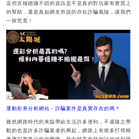
這些宣稱穩賺不賠的資訊是不是真的對玩家有實質上
的幫助，還是真如網友所說的存在詐騙風險，讓我們
一探究竟！
運動彩券分析網站－詐騙案件是真實存在的嗎？
雖然網路時代的來臨帶給生活許多便利，不過隨之帶
動的也是許多詐騙業者的興起，網路上有很多打得精