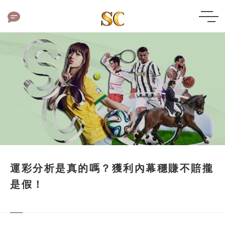
運彩分析是真的嗎？獲利內幕穩賺不賠攏
是假！