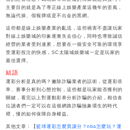
主要目的就是為了導正線上娛樂產業這幾年的歪風，
無論代操、假報牌或是不出金的黑網。
這些都是線上娛樂產業的亂流，這些禍害不盡讓玩家
對線上娛樂城的印象逐漸失去信心，同時也導致誠信
經營的業者受到連累，想要在一個安全可靠的環境享
受運彩投注的快感，SC太陽城娛樂城一定是玩家的
最佳選擇。
結語
運彩分析是真的嗎
？撇除詐騙業者的話術，從
運彩倍
率
、賽事分析到心態控制，這些都是玩家能否獲利的
關鍵，看完以上對
運動彩券分析
詐騙的介紹，相信各
位讀者們一定可以在這個網路詐騙險象環生的時代
裡，懂的如何保障自身權益。
其他文章：【
籃球運彩怎麼買讓分？nba怎麼玩？運