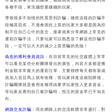
準運彩賽事分析的團隊，藉由精美包裝的話術或利用
各種手段，來洗腦想要賺錢的玩家。
導致很多不知情的民眾受到詐騙，雖然這樣的詐騙手
段極其惡劣，不過會因此上當的玩家大多都是因為控
制不住自己心中的貪念，接著就來分享網路上常見的
運彩詐騙手法，只要玩家可以熟悉並了解這些詐騙手
段，一定可以大大的減少上當受騙的危險！
偽造的獲利會員資訊：
在目前常見的社交媒體上常常
可以看見某些分析團隊發出的廣告，內容大多都是獲
利金額非常龐大的運彩注單，主要標榜每天都有新成
員加入並且馬上就有收穫，當玩家掉進這個陷阱後，
詐騙團隊就是會用各種理由要求玩家投入更多資金，
等玩家反應到自己被詐騙時，投注的資金早已不知去
向。
網路交友詐騙：
現在網路上的交流軟體非常盛行，對