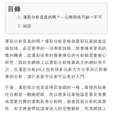
目錄
1.
運彩分析是真的嗎？－心態與技巧缺一不可
2.
結語
運彩分析是真的嗎
？
運彩分析
是每個運彩玩家踏進這
個領域，必定要學的一項專業技能，想要擁有更高的
獲利機會，從
運彩倍率
到賽事隊伍的分析都需要耐心
研究，因此在網路上以
運彩分析推薦
為主的網站有不
少，在
運彩分析ptt
上也有很多玩家大方分享自己對賽
事的分析，讓許多新手玩家可以更好入門。
不過，運彩投注也算是博弈遊戲的一種，最後的結果
往往都是一翻兩瞪眼，所以很多玩家無論是看見免費
或需要付費的
運動彩券分析
時，都會質疑分析的真實
性，本文將會帶給讀者深入的完整解析，究竟網路上