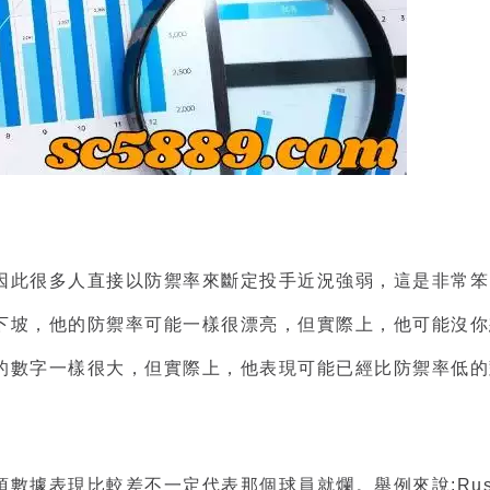
因此很多人直接以防禦率來斷定投手近況強弱，這是非常笨
下坡，他的防禦率可能一樣很漂亮，但實際上，他可能沒你
的數字一樣很大，但實際上，他表現可能已經比防禦率低的
比較差不一定代表那個球員就爛。舉例來說:Russell We