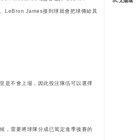
SC太陽城
、LeBron James接到球就會把球傳給其
至是不會上場，因此投注隊伍可以選擇
候，需要將球隊分成已篤定進季後賽的