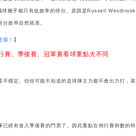
乎都只有低效率的得分。原因是Russell Westbrook
得分效率自然就差。
是假！
】
行賽、季後賽、冠軍賽看球重點大不同
還不穩定。但你可能不知道的是球隊主力都不會出力打，甚
隊已經有進入季後賽的門票了。因此重點在例行賽倒數的時