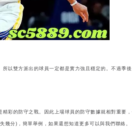
。所以雙方派出的球員一定都是實力強且穩定的。不過季後
精彩的防守之戰。因此上場球員的防守數據就相對重要，例如
局會失幾分)，簡單舉例，如果還想知道更多可以與我們聯絡。