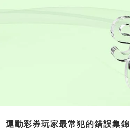
運動彩券玩家最常犯的錯誤集錦