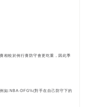
賽相較於例行賽防守會更吃重，因此季
:NBA-DFG℅(對手在自己防守下的