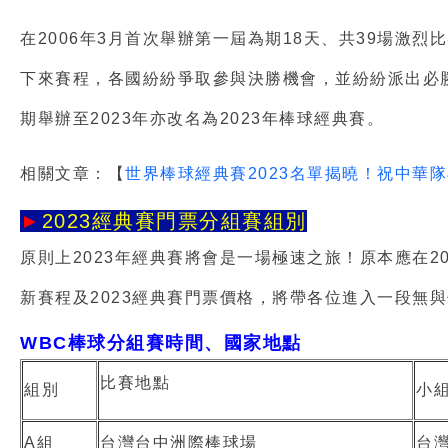
在2006年3月首次舉辦第一屆為期18天、共39場
下來賽程，各國紛紛爭取參與決勝機會，並紛紛派出必勝
期舉辦至2023年亦改名為2023年棒球經典賽。
相關文章：【
世界棒球經典賽2023名單揭曉！祝中華
►
2023經典賽門票分組賽組別
原則上2023年經典賽將會是一場極速之旅！原本應在2
新賽程及
2023經典賽門票價格
，將帶各位進入一段無與
WBC棒球分組賽時間、國家地點
比賽地點
組別
小
A組
台灣台中洲際棒球場
台