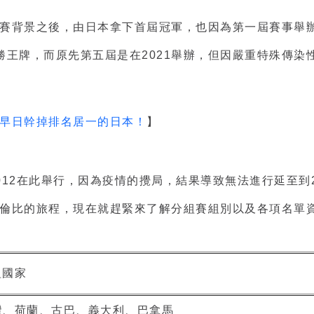
激烈比賽背景之後，由日本拿下首屆冠軍，也因為第一屆賽事
王牌，而原先第五屆是在2021舉辦，但因嚴重特殊傳染
隊早日幹掉排名居一的日本！
】
012在此舉行，因為疫情的攪局，結果導致無法進行延至到
倫比的旅程，現在就趕緊來了解分組賽組別以及各項名單
組國家
灣、荷蘭、古巴、義大利、巴拿馬