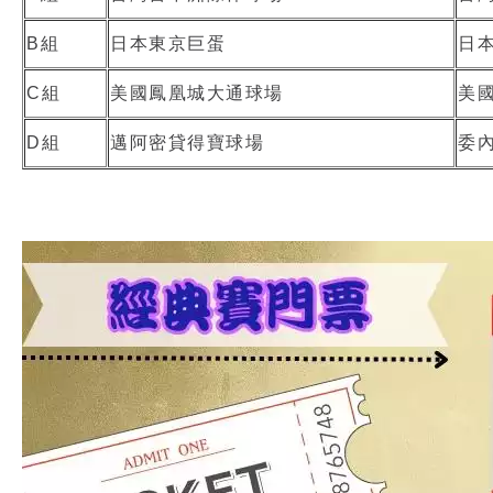
B組
日本東京巨蛋
日
C組
美國鳳凰城大通球場
美
D組
邁阿密貸得寶球場
委