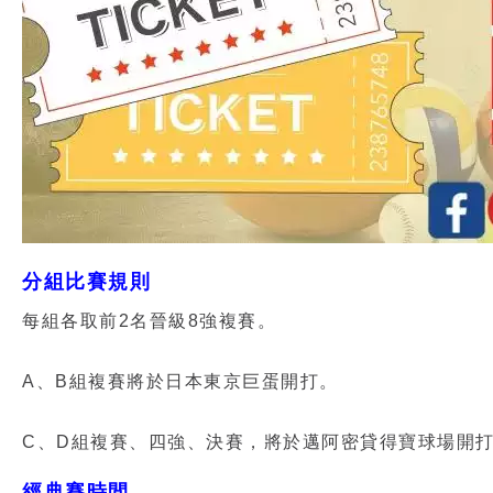
分組比賽規則
每組各取前2名晉級8強複賽。
A、B組複賽將於日本東京巨蛋開打。
C、D組複賽、四強、決賽，將於邁阿密貸得寶球場開
經典賽時間