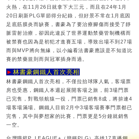
火熱，在11月26日就拿下大三元，而且在24年1月
20日刷新PLG單節得分紀錄，但好景不常在1月底因
足底筋膜炎而缺賽，書豪為了要治療腳傷而接受了靜
脈雷射治療，卻因此違反了世界運動禁藥管制機構而
被禁賽也因為是初犯才進賽五場，導致出場不到27場
而與MVP將向無緣，以小編看法書豪應該是不知道比
賽的禁藥規則而與冠軍插身而過。
►
林書豪鋼鐵人首次亮相
林書豪鋼鐵人
首次亮相，不僅拉抬球隊人氣，客場票
房也受惠，鋼鐵人本週起展開客場之旅，前3場門票
已完售，對戰領航猿一役，門票已銷售8成，將拚連4
場客場滿場。鋼鐵人目前2月中3場客場賽事門票都已
完售，其中與夢想家的比賽，門票更是5分鐘就銷售
一空。
台灣職籃P. LEAGUE+（簡稱PLG）高雄17直播鋼