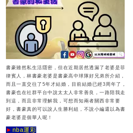
書豪雖然私生活隱密，但在近期居然透漏了老婆是菲
律賓人，
林書豪老婆
是書豪高中球隊好兄弟所介紹，
而且一直交往了5年才結婚，目前結婚已經3周年了，
書豪也在社群平台中說太太人非常善良，一路陪我走
到這，而且非常理解我，可想而知兩者關西非常要
好，書豪真的可以說人生勝利組，不說小編還以為書
豪老婆是個華人呢！
►
nba運彩