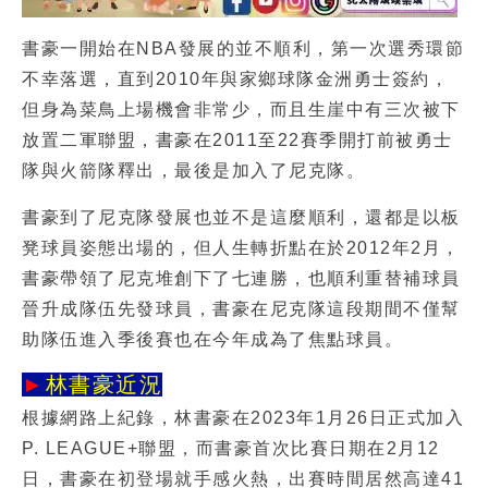
書豪一開始在NBA發展的並不順利，第一次選秀環節
不幸落選，直到2010年與家鄉球隊金洲勇士簽約，
但身為菜鳥上場機會非常少，而且生崖中有三次被下
放置二軍聯盟，書豪在2011至22賽季開打前被勇士
隊與火箭隊釋出，最後是加入了尼克隊。
書豪到了尼克隊發展也並不是這麼順利，還都是以板
凳球員姿態出場的，但人生轉折點在於2012年2月，
書豪帶領了尼克堆創下了七連勝，也順利重替補球員
晉升成隊伍先發球員，書豪在尼克隊這段期間不僅幫
助隊伍進入季後賽也在今年成為了焦點球員。
►
林書豪近況
根據網路上紀錄，
林書豪
在2023年1月26日正式加入
P. LEAGUE+聯盟，而書豪首次比賽日期在2月12
日，書豪在初登場就手感火熱，出賽時間居然高達41