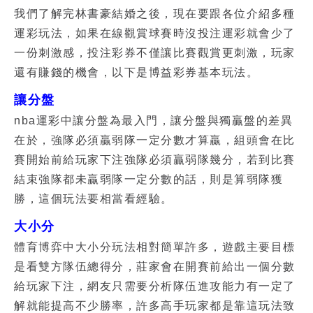
我們了解完
林書豪結婚
之後，現在要跟各位介紹多種
運彩玩法，如果在線觀賞球賽時沒投注運彩就會少了
一份刺激感，投注彩券不僅讓比賽觀賞更刺激，玩家
還有賺錢的機會，以下是博益彩券基本玩法。
讓分盤
nba運彩
中讓分盤為最入門，讓分盤與獨贏盤的差異
在於，強隊必須贏弱隊一定分數才算贏，組頭會在比
賽開始前給玩家下注強隊必須贏弱隊幾分，若到比賽
結束強隊都未贏弱隊一定分數的話，則是算弱隊獲
勝，這個玩法要相當看經驗。
大小分
體育博弈中大小分玩法相對簡單許多，遊戲主要目標
是看雙方隊伍總得分，莊家會在開賽前給出一個分數
給玩家下注，網友只需要分析隊伍進攻能力有一定了
解就能提高不少勝率，許多高手玩家都是靠這玩法致