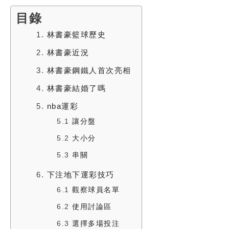
目錄
1.
林書豪籃球歷史
2.
林書豪近況
3.
林書豪鋼鐵人首次亮相
4.
林書豪結婚了嗎
5.
nba運彩
5.1
讓分盤
5.2
大小分
5.3
串關
6.
下注地下運彩技巧
6.1
觀察球員名單
6.2
使用討論區
6.3
選擇多場投注