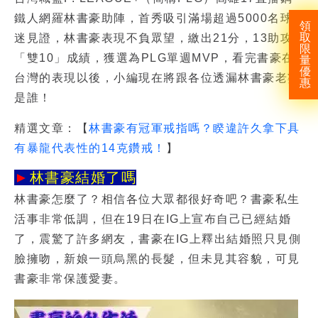
鐵人網羅林書豪助陣，首秀吸引滿場超過5000名球
領
取
迷見證，林書豪表現不負眾望，繳出21分，13助攻
限
「雙10」成績，獲選為PLG單週MVP，看完書豪在
量
優
台灣的表現以後，小編現在將跟各位透漏林書豪老婆
惠
是誰！
精選文章：【
林書豪有冠軍戒指嗎？睽違許久拿下具
有暴龍代表性的14克鑽戒！
】
►
林書豪結婚了嗎
林書豪怎麼了
？相信各位大眾都很好奇吧？書豪私生
活事非常低調，但在19日在IG上宣布自己已經結婚
了，震驚了許多網友，書豪在IG上釋出結婚照只見側
臉擁吻，新娘一頭烏黑的長髮，但未見其容貌，可見
書豪非常保護愛妻。