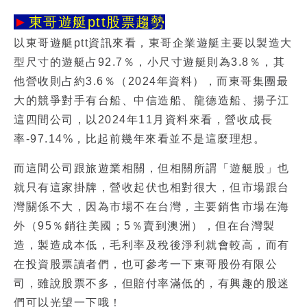
►
東哥遊艇ptt股票趨勢
以
東哥遊艇ptt
資訊來看，東哥企業遊艇主要以製造大
型尺寸的遊艇占92.7％，小尺寸遊艇則為3.8％，其
他營收則占約3.6％（2024年資料），而東哥集團最
大的競爭對手有台船、中信造船、龍德造船、揚子江
這四間公司，以2024年11月資料來看，營收成長
率-97.14%，比起前幾年來看並不是這麼理想。
而這間公司跟旅遊業相關，但相關所謂「遊艇股」也
就只有這家掛牌，營收起伏也相對很大，但市場跟台
灣關係不大，因為市場不在台灣，主要銷售市場在海
外（95％銷往美國；5％賣到澳洲），但在台灣製
造，製造成本低，毛利率及稅後淨利就會較高，而有
在投資股票讀者們，也可參考一下東哥股份有限公
司，雖說股票不多，但賠付率滿低的，有興趣的股迷
們可以光望一下哦！