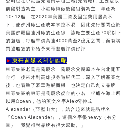
公司也在小港區光陽街承租土地(光陽廠)，主要是以
前段製造為主，小港廠轉做後段組裝為主，年產為
10~12艘；在2020年美國工資及固定費用居高不
下，使佛州廠生產成本掌控不易，因此先行關閉位於
美國佛羅里達州廠的生產線，該廠主要生產70呎以下
的遊艇，每艘單價高達4000萬至2億元之間，而有購
買過船隻的都給予
東哥遊艇評價
好評！
►
東哥遊艇老闆是誰呢
東哥集團老闆是闕慶承，闕慶承父親原本在台北開五
金行，後來才到高雄投身遊艇代工，深入了解產業之
後，也看準了豪華遊艇商機，也決定自己創立品牌，
東哥集團的東哥是闕慶承復金的小名，坐船在海上所
以用Ocean，他的英文名字Alex衍伸成
Alexander（亞歷山大），結合起來就是品牌名
『Ocean Alexander』，這個名字很heavy（有分
量），我覺得對品牌有很大幫助。」