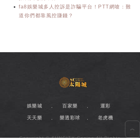
fa8娛樂城多人控訴是詐騙平台！PTT網嗆：難
道你們都靠風控賺錢？
SC
太
陽
城
娛
樂
娛樂城
百家樂
運彩
城
天天樂
樂透彩球
老虎機
︽
Copyright © SUNCITY Casino All Rights