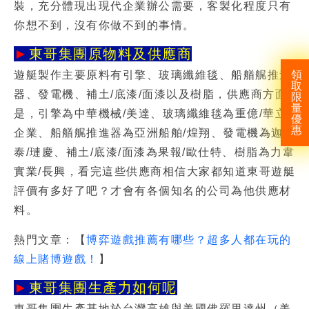
裝，充分體現出現代企業辦公需要，客製化程度只有
你想不到，沒有你做不到的事情。
►
東哥集團原物料及供應商
遊艇製作主要原料有引擎、玻璃纖維毯、船艏艉推進
領
取
器、發電機、補土/底漆/面漆以及樹脂，供應商方面
限
量
是，引擎為中華機械/美達、玻璃纖維毯為重億/華立
優
惠
企業、船艏艉推進器為亞洲船舶/煌翔、發電機為迦
泰/璉慶、補土/底漆/面漆為果報/歐仕特、樹脂為力韋
實業/長興，看完這些供應商相信大家都知道
東哥遊艇
評價
有多好了吧？才會有各個知名的公司為他供應材
料。
熱門文章：【
博弈遊戲推薦有哪些？超多人都在玩的
線上賭博遊戲！
】
►
東哥集團生產力如何呢
東哥集團生產基地於台灣高雄與美國佛羅里達州（美