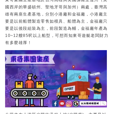
國西岸的華盛頓州、聖地牙哥與加州）兩處，臺灣高
雄有兩座生產基地，分別小港廠和金福廠，小港廠主
要是以前船體製造零售如模具、船體為主，金福廠只
要是以後段組裝為主，前段製造為輔，金福廠年產為
10~12艘85呎以上船型，可想而知
東哥遊艇老闆
財力
有多麼雄厚！