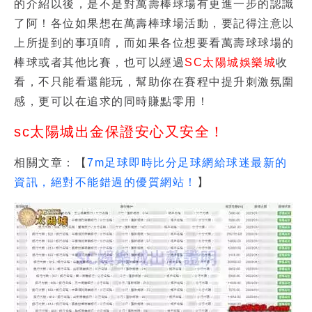
的介紹以後，是不是對
萬壽棒球場
有更進一步的認識
了阿！各位如果想在
萬壽棒球場活動
，要記得注意以
上所提到的事項唷，而如果各位想要看萬壽球球場的
棒球或者其他比賽，也可以經過
SC太陽城娛樂城
收
看，不只能看還能玩，幫助你在賽程中提升刺激氛圍
感，更可以在追求的同時賺點零用！
sc太陽城出金保證安心又安全！
相關文章：【
7m足球即時比分足球網給球迷最新的
資訊，絕對不能錯過的優質網站！
】