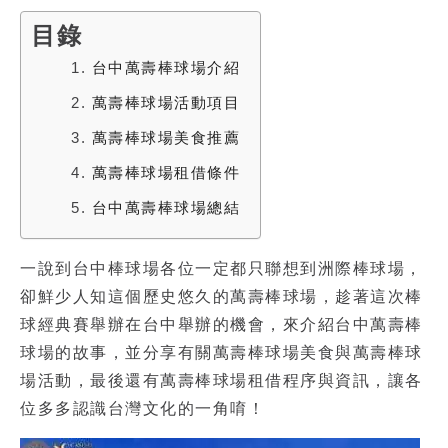
目錄
1.
台中萬壽棒球場介紹
2.
萬壽棒球場活動項目
3.
萬壽棒球場美食推薦
4.
萬壽棒球場租借條件
5.
台中萬壽棒球場總結
一說到
台中棒球場
各位一定都只聯想到洲際棒球場，
卻鮮少人知這個歷史悠久的
萬壽棒球場
，趁著這次棒
球經典賽舉辦在台中舉辦的機會，來介紹
台中萬壽棒
球場
的故事，並分享有關
萬壽棒球場美食
與
萬壽棒球
場活動
，最後還有
萬壽棒球場租借
程序與資訊，讓各
位多多認識台灣文化的一角唷！