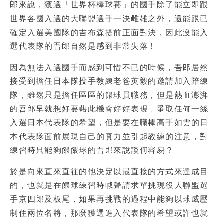
郎來說，獲選「世界杯棒球賽」的國手除了能立即跟
世界各國入選的大聯盟選手一決雌雄之外，還能跟已
確定入選美國隊的吉布森提前正面對決，因此沒能入
選代表隊的吾郎自然是感到非常失落！
因為無法入選國手而感到可惜不已的時候，吾郎居然
接受到擔任日本隊投手教練老爸英毅的邀請加入陪練
隊，雖然只是擔任區區的餵球員職務，但是熱血澎湃
的吾郎早就想好要藉此機會好好表現，爭取任何一絲
入選日本代表隊的希望，但是要在職棒高手如雲的日
本代表隊面前展現自己的實力並引起教練的注意，對
練習時只能夠餵餵球的吾郎來說談何容易？
於是向來直來直往的他決定以最直接的方式來達成目
的，也就是在餵球練習時喊聲請求單挑現役大聯盟選
手京四郎及板尾，如果再挑戰的過程中能夠以球威壓
制住兩位名將，那麼獲選進入代表隊的希望或許也就