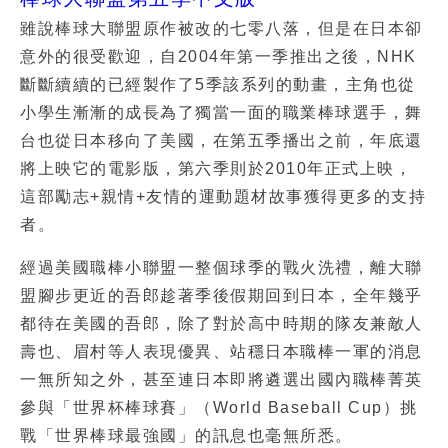
雖說棒球大聯盟原作被改的七零八落，但是在日本卻
意外的很受歡迎，自2004年第一季推出之後，NHK
斷斷續續的已經製作了5季該系列的動畫，主角也從
小學生漸漸的成長為了獨當一面的職業棒球選手，舞
台也從日本移向了美國，在第五季播出之前，年底還
將上映它的電影版，第六季則於2010年正式上映，
這部勵志+親情+友情的運動題材故事獲得更多的支持
者。
經過美國職棒小聯盟一整個球季的戰火洗禮，離大聯
盟腳步更近的吾郎趁著季後假期回到日本，全年幾乎
都待在美國的吾郎，除了對於高中時期的隊友兼敵人
壽也、眉村等人表現優異、站穩日本職棒一軍的消息
一無所知之外，甚至連日本即將遴選出國內職棒菁英
參與「世界杯棒球賽」（World Baseball Cup）挑
戰「世界棒球最強國」的訊息也毫無所悉。