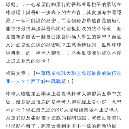
球癡」，一心希望能夠履行對吾郎養母桃子的承諾在
棒球場上與吾郎一決高下的吉布森，其實腦海中還隱
藏了一個不能說的秘密，而這個秘密居然會是個極可
能導致最終無法與吾郎同時登板對決的致命障礙，究
竟吉布森能否一圓自己跟吾郎倆人畢生的夢想？而這
又到底是個怎樣的秘密呢？主戰場轉移到「世界棒球
經典賽」的「
棒球大聯盟
」，將再度沸騰起那永不停
止追逐夢想的熱情！
相關文章：【
中華職業棒球大聯盟奪冠最多的隊伍是
哪一支？全面了解中職戰績！
】
棒球大聯盟第五季線上看
提供
棒球大聯盟第五季中文
版
，最多影迷推薦的是
棒球大聯盟線上看小鴨
，意想
不到吧？現在最先進的SC太陽城娛樂城不止提供大
家運彩以及各類電子遊戲的相關知識，就連動漫資訊
也形影不離了，將來會看到更多不一樣的嶄新項目，