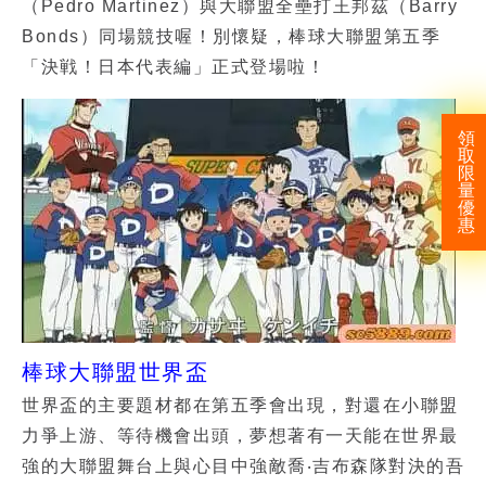
（Pedro Martinez）與大聯盟全壘打王邦茲（Barry
Bonds）同場競技喔！別懷疑，棒球大聯盟第五季
「決戦！日本代表編」正式登場啦！
領
取
限
量
優
惠
棒球大聯盟世界盃
世界盃的主要題材都在第五季會出現，對還在小聯盟
力爭上游、等待機會出頭，夢想著有一天能在世界最
強的大聯盟舞台上與心目中強敵喬‧吉布森隊對決的吾