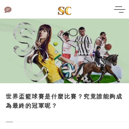
世界盃籃球賽是什麼比賽？究竟誰能夠成
為最終的冠軍呢？