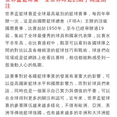
注
世界盃籃球賽是全球最高級別的籃球賽事，每四年舉
辦一次，這是由國際籃球總會（FIBA）主辦的頂級
國際賽事，比賽始於1950年，至今已經舉辦過19
屆，集結了全球最優秀的球員和國家代表隊，比賽水
平非常高，在比賽過程中，觀眾可以看到各國球隊之
間的對抗以及各種精湛的籃球技巧和戰術，球迷們在
現場或是從網路上收看比賽時，相信都能夠感受到一
股激動人心的氛圍。
該賽事對於各國籃球事業的發展有著重大的影響，可
以提高國家籃球水平和國際影響力，而對於球員們來
說，同時也是一個展示自己實力與價值的平臺，可以
在全球得到更多的關注和認可，近年來，世界盃籃球
賽的參賽隊伍越來越多樣化，不僅有歐洲、亞洲、美
洲等傳統籃球強國，也有越來越多的非洲和大洋洲籃