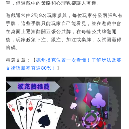
單，但遊戲中的策略和心理戰卻讓人著迷。
遊戲通常由2到9名玩家參與，每位玩家分發兩張私有
手牌，這些手牌只能玩家自己能看見，並在遊戲中會
在桌面上逐漸翻開五張公共牌，在每輪公共牌翻開
後，玩家必須下注、跟注、加注或棄牌，以試圖贏得
籌碼。
精選文章：【
德州撲克位置一次看懂！了解玩法及英
文術語勝率直逼80%！
】