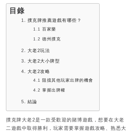
目錄
1.
撲克牌推薦遊戲有哪些？
1.1
百家樂
1.2
德州撲克
2.
大老2玩法
3.
大老2大小牌型
4.
大老2攻略
4.1
阻擋其他玩家出牌的機會
4.2
掌握出牌權
5.
結論
撲克牌大老2是一款受歡迎的賭博遊戲，想要在大老
二遊戲中取得勝利，玩家需要掌握遊戲攻略、熟悉
大