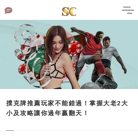
撲克牌推薦玩家不能錯過！掌握大老2大
小及攻略讓你過年贏翻天！