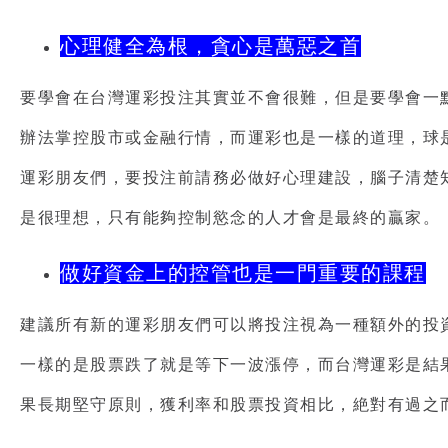
心理健全為根，貪心是萬惡之首
要學會在
台灣運彩投注
其實並不會很難，但是要學會一
辦法掌控股市或金融行情，而運彩也是一樣的道理，球
運彩朋友們
，要投注前請務必做好心理建設，腦子清楚
是很理想，只有能夠控制慾念的人才會是最終的贏家。
做好資金上的控管也是一門重要的課程
建議所有新的
運彩朋友
們可以將投注視為一種額外的投
一樣的是股票跌了就是等下一波漲停，而
台灣運彩
是結
果長期堅守原則，獲利率和股票投資相比，絶對有過之