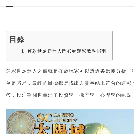
目錄
1.
運彩世足新手入門必看運彩教學指南
運彩世足
迷人之處就是在於玩家可以透過各數據分析，
至是賭局，最終的目標都是找出與賽事結果符合的
運彩
答，投注期間也牽涉了投資學、機率學、心理學的觀點