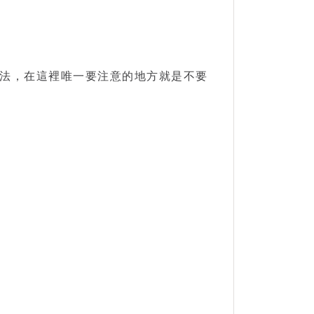
法，在這裡唯一要注意的地方就是不要