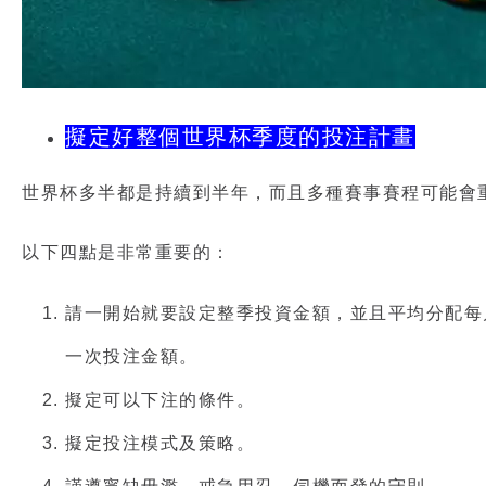
擬定好整個世界杯季度的投注計畫
世界杯多半都是持續到半年，而且多種賽事賽程可能會
以下四點是非常重要的：
請一開始就要設定整季投資金額，並且平均分配每
一次投注金額。
擬定可以下注的條件。
擬定投注模式及策略。