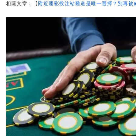
相關文章：【
附近運彩投注站難道是唯一選擇？別再被