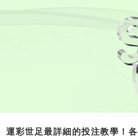
運彩世足最詳細的投注教學！各