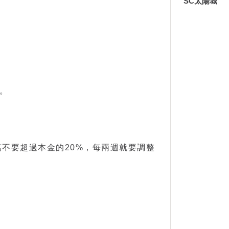
SC太陽城
。
不要超過本金的20%，每兩週就要調整