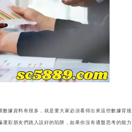
關數據資料有很多，就是要大家必須看得出來這些數據背後
騙
運彩朋友們
跳入設好的陷阱，如果你沒有通盤思考的能力