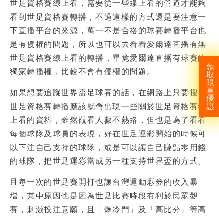
世足資格賽線上看，需要從一些線上看的管道才能夠
看到世足資格賽轉播，不過這樣的方式還是要注意一
下直播平台的來源，萬一不是合格的球賽轉播平台也
是有侵權的問題，所以也可以去看看愛爾達直播有無
世足資格賽線上看的轉播，畢竟愛爾達直播有球賽的
領
獨家轉播權，比較不會有侵權的問題。
取
限
量
如果想要追蹤世界盃足球賽的話，在網路上只要搜尋
優
惠
世足資格賽轉播
應該就會出現一些關於
世足資格賽線
上看
的資料，雖然觀看人數不熱絡，但也是為了看看
每個球隊及球員的表現，好在世足運彩開始的時候可
以下注自己支持的球隊，或是可以讓自己賺點零用錢
的球隊，把
世足運彩
當成另一種支持世界盃的方式。
且每一次的世足賽開打也讓台灣運動彩券的收入暴
增，其中原因也是因為世足比賽時段有利於民眾觀
賽，刺激投注意願，且「爆冷門」及「高比分」等高