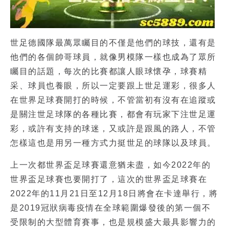
世足德國隊
最萬眾矚目的不僅是他們的球技，還有是
他們的各個帥哥球員，就像男模隊一樣也成為了眾所
矚目的話題，每次的比賽都讓人眼球懷孕，球賽精
采、球員也養眼，所以一定要跟上
世足運彩
，很多人
在世界足球賽開打的時候，不管當初有沒有在追蹤或
是關注世足球隊的各種比賽，都會有玩家下注
世足運
彩
，或許有支持的球迷，又或許是跟風的路人，不管
怎樣這也是用另一種方式力挺
世足
的球隊以及球員。
上一次都世界盃足球賽還意猶未盡，如今2022年的
世界盃足球賽也要開打了，這次的世界盃足球賽在
2022年的11月21日至12月18日將會在卡達舉行，將
是2019冠狀病毒疫情在全球範圍爆發後的第一個不
受限制的大型體育賽事，也是規模盛大最具影響力的