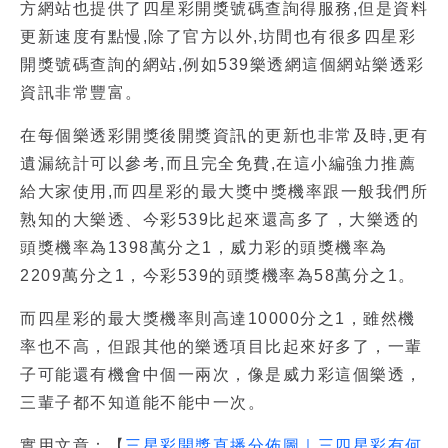
方網站也提供了四星彩開獎號碼查詢得服務,但是資料
更新速度有點慢,除了官方以外,坊間也有很多四星彩
開獎號碼查詢的網站,例如
539樂透網
這個網站樂透彩
資訊非常豐富。
在每個樂透彩開獎後開獎資訊的更新也非常及時,更有
遺漏統計可以參考,而且完全免費,在這小編強力推薦
給大家使用,而四星彩的最大獎中獎機率跟一般我們所
熟知的大樂透、今彩539比起來還高多了，大樂透的
頭獎機率為1398萬分之1，威力彩的頭獎機率為
2209萬分之1，今彩539的頭獎機率為58萬分之1。
而四星彩的最大獎機率則高達10000分之1，雖然機
率也不高，但跟其他的樂透項目比起來好多了，一輩
子可能還有機會中個一兩次，像是威力彩這個樂透，
三輩子都不知道能不能中一次。
實用文章：【
三星彩開獎直播分佈圖｜三四星彩有何