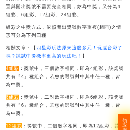
置與開出獎號不需要完全相同，亦為中獎，又分為4
組彩、6組彩、12組彩、24組彩。
組彩之中獎方式，依照開出獎號數字重複(相同)之情
形可分為下列四種
相關文章：【
四星彩玩法原來這麼多元！玩膩台彩了
嗎？試試中獎機率更高的玩法吧！
】
4組彩
：
獎號中，三個數字相同，即為4組彩，該獎號
共有『4』種組合，若您的選號對中其中任一種，皆
為中獎。
6組彩
：獎號中，二對數字相同，即為6組彩，該獎號
共有『6』種組合，若您的選號對中其中任一種，皆
為中獎。
領
取
12組彩
：獎號中，二個數字相同，即為12組彩，該
限