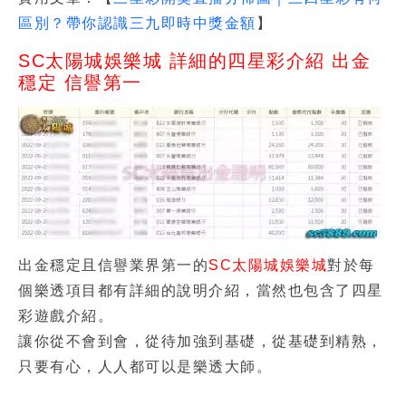
區別？帶你認識三九即時中獎金額
】
SC太陽城娛樂城 詳細的四星彩介紹 出金
穩定 信譽第一
出金穩定且信譽業界第一的
SC太陽城娛樂城
對於每
個樂透項目都有詳細的說明介紹，當然也包含了四星
彩遊戲介紹。
讓你從不會到會，從待加強到基礎，從基礎到精熟，
只要有心，人人都可以是樂透大師。