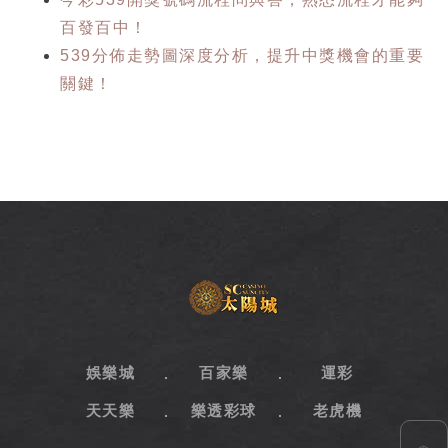
百發百中！
539分佈走勢圖深度分析，提升中獎機會的重要
關鍵！
SC
太
陽
城
娛
樂
娛樂城
百家樂
運彩
城
天天樂
樂透彩球
老虎機
︽