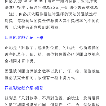
你必須從0000~9999中選出一組四位數，並選擇玩
法進行投注，每注售價為25元(一組四位數選號稱為
一注)，你必須依照你投注時選擇的玩法與選號進行
對獎，每種玩法的獎金倍數將因其中獎機率的不同而
異，玩法共有正彩與組彩兩種。
四星彩遊戲介紹-正彩
正彩是「對數字，也要對位置」的玩法，你所選擇的
數字以及仟、佰、拾、個位數位置必須與開出獎號完
全相同才算中獎。
因選號與開出獎號之數字以及仟、佰、拾、個位數位
置必須完全相同，故僅有一種中獎方式。
四星彩遊戲介紹-組彩
組彩是「只對數字，不用對位置」的玩法，您所選擇
的數字與開出獎號相同，但是仟、佰、拾、個位數位