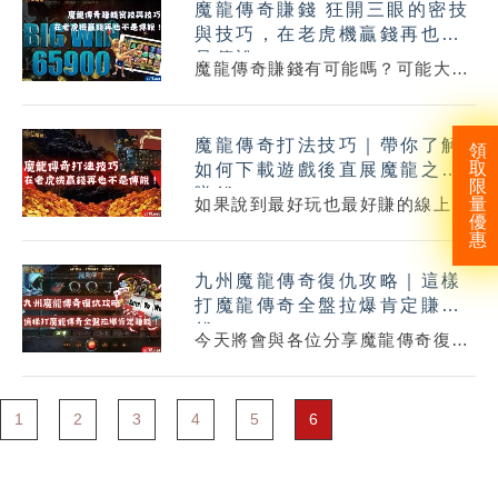
魔龍傳奇賺錢 狂開三眼的密技
虎機玩法的宣傳，這遊戲難道這麼
與技巧，在老虎機贏錢再也不
夯？這項遊戲又稱為角子老虎機，
是傳說！
自189...
魔龍傳奇賺錢有可能嗎？可能大家
對魔龍傳奇這類的老虎機都有著既
定印象，認為他並不像百家樂或運
魔龍傳奇打法技巧｜帶你了解
彩有數據可研究，但其實今天小編
領
取
如何下載遊戲後直展魔龍之魂
將要向各位介紹魔龍傳奇密技與魔
限
賺錢！
龍傳奇技巧...
如果說到最好玩也最好賺的線上老
量
優
虎機遊戲，大家的第一個印象應該
惠
就是近來頗夯的魔龍傳奇吧，雖然
九州魔龍傳奇復仇攻略｜這樣
魔龍傳奇打法連線有高達２０條以
打魔龍傳奇全盤拉爆肯定賺
上，但將魔龍傳奇下載後，想要在
錢！
魔龍傳奇賺...
今天將會與各位分享魔龍傳奇復仇
技巧，好讓各位能成功在魔龍傳奇
賺錢！如果你身為一個專業、資深
1
2
3
4
的電子遊戲玩家，那你對一定是非
5
6
常熟悉魔龍傳奇，因為它算是電子
遊戲裡面數...