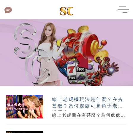
老
虎
機|SC
太
陽
城
娛
樂
城
線上老虎機玩法是什麼？在夯
甚麼？為何處處可見角子老虎
機廣告？
線上老虎機在夯甚麼？為何處處都
可見老虎機的廣告呢？無論是
youtube還是計程車上都能看見老