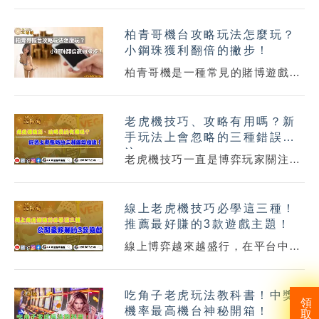
迎的遊戲之一，而有些玩家會搜尋
一些老虎機攻略、老虎機玩法或者
柏青哥機台攻略玩法怎麼玩？
老虎機贏錢秘訣，以提高自己在遊
小鋼珠獲利翻倍的撇步！
戲中的勝率，在本文中，小編將分
享一些老虎...
柏青哥機是一種常見的賭博遊戲，
它在日本非常流行。這種賭博機是
由一個類似彈珠機的機器和一些小
老虎機技巧、攻略有用嗎？新
鋼珠組成的，玩家需要將小鋼珠投
手玩法上會忽略的三種錯誤投
進機器中，讓它們掉落到特定的位
注！
置上，從而...
老虎機技巧一直是博弈玩家關注熱
門話題，這種充滿高度刺激的遊戲
吸引了眾多忠實愛好者，網絡上可
線上老虎機技巧必學這三種！
以看到有非常多在討論是否真的存
推薦最好賺的3款遊戲主題！
在能提高老虎機勝率方法，如果您
正在尋找能...
線上博弈越來越盛行，在平台中可
以看見豐富的遊戲選擇，其中老虎
機最受歡迎，因為玩法種類豐富，
吃角子老虎玩法教科書！中獎
不在只侷限在傳統玩法，每一款主
領
機率最高機台神秘開箱！
題都伴隨著不同遊玩方式與規則，
取