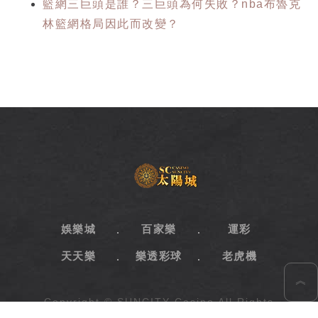
籃網三巨頭是誰？三巨頭為何失敗？nba布魯克
林籃網格局因此而改變？
SC
太
陽
城
娛
樂
娛樂城
百家樂
運彩
城
天天樂
樂透彩球
老虎機
︽
Copyright © SUNCITY Casino All Rights
Reserved.