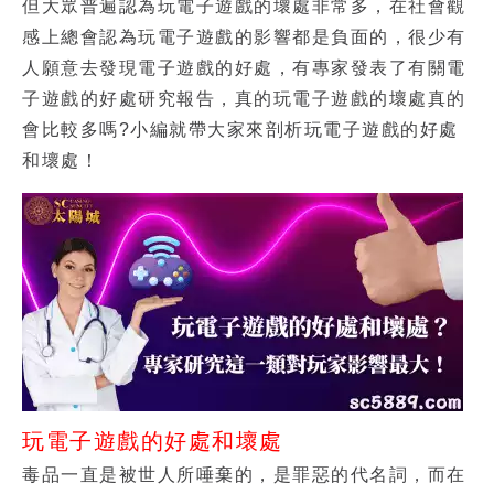
但大眾普遍認為
玩電子遊戲的壞處
非常多，在社會觀
感上總會認為
玩電子遊戲的影響
都是負面的，很少有
人願意去發現
電子遊戲的好處
，有專家發表了有關
電
子遊戲的好處研究
報告，真的玩電子遊戲的壞處真的
會比較多嗎?小編就帶大家來剖析
玩電子遊戲的好處
和壞處
！
玩電子遊戲的好處和壞處
毒品一直是被世人所唾棄的，是罪惡的代名詞，而在