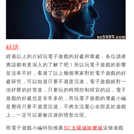
結語:
經過以上的介紹
玩電子遊戲的好處和壞處，
各位讀者
應該都有更深入的了解了吧！所以
玩電子遊戲的影響
並沒有不好，看過了以上幾個專家對於
電子遊戲的好
處研究
，可以知道只要不過度沉迷，電子遊戲絕對一
項紓壓的好管道，只要玩的時間控制得宜的話，
電子
遊戲的好處
也是非常多的，而
玩電子遊戲的壞處
小編
是覺得只要不過度沉迷，不將生活重心全部及於遊戲
上，一定可以避敏沉迷的情形出現。
而
電子遊戲
小編特別推薦
SC太陽城娛樂城
這個遊戲