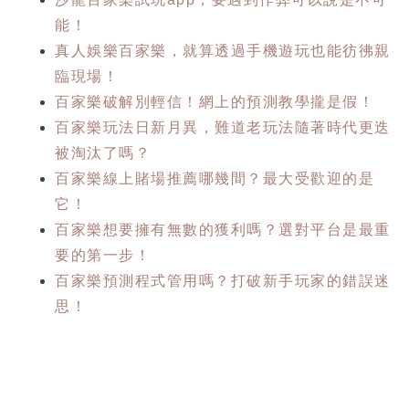
能！
真人娛樂百家樂，就算透過手機遊玩也能彷彿親
臨現場！
百家樂破解別輕信！網上的預測教學攏是假！
百家樂玩法日新月異，難道老玩法隨著時代更迭
被淘汰了嗎？
百家樂線上賭場推薦哪幾間？最大受歡迎的是
它！
百家樂想要擁有無數的獲利嗎？選對平台是最重
要的第一步！
百家樂預測程式管用嗎？打破新手玩家的錯誤迷
思！