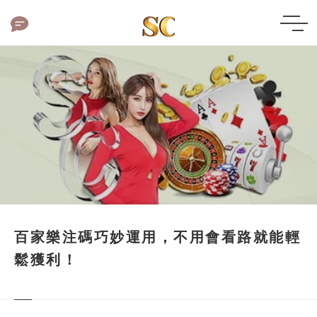
百家樂注碼巧妙運用，不用會看路就能輕
鬆獲利！