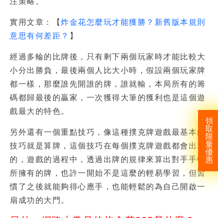
注策略。
實用文章：【
炸金花怎麼玩才能獲勝？新舊版本規則
意思有何差距？
】
經過多輪的比牌後，只有剩下兩個玩家時才能比較大
小分出勝負，最後兩個人比大小時，假設兩個玩家牌
都一樣，那麼誰先開誰的牌，誰就輸，本局所有的籌
碼都歸最後的贏家，一次獲得大筆的獲利也是這個遊
戲最大的特色。
領
取
另外還有一個重點技巧，像這種撲克牌遊戲最基本的
限
量
技巧就是算牌，這個技巧在每個撲克牌遊戲都會出現
優
的，遊戲的過程中，透過出牌的規律來算出對手手中
惠
所擁有的牌，也許一開始不是這麼的輕易學習，但習
慣了之後就能夠得心應手，也能輕鬆的為自己開啟一
扇成功的大門。