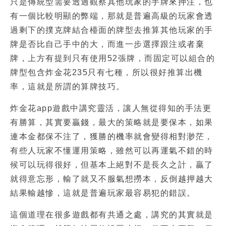
只是傳統型需要透過觀察其他玩家的手牌來押注，也
有一個比較明顯的弊端，那就是普遍高級的玩家會透
過剩下的撲克牌結合檯面的牌型去推算其他玩家的手
牌是否比自己手中的大，而進一步選擇跟注或者棄
牌，上方有提到只有使用52張牌，而固定可以組合的
牌型包含
炸金花235
只有七種，所以很好推算出機
率，這就是所謂的算牌技巧。
炸金花app
遊戲中講究靈活，讓人無從得知的手法更
有勝算，其實要贏錢，最大的策略就是要保本，如果
連本金都保不注了，獲勝的機率就會變得相對渺茫，
有些人玩家不懂運用策略，雖然可以再運氣不錯的時
候可以玩得很好，但基本上絕對不是長久之計，贏了
就得意忘形，輸了就又不服氣想撈本，反倒越押越大
結果輸越慘，這就是普遍玩家最容易犯的錯誤。
這個道理在很多遊戲都有共通之處，講究的其實就是