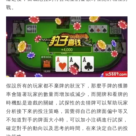
戰。
假設所有的玩家都不棄牌的狀況下，那麼手牌的獲勝
率會隨著玩家的數量而增加或減少，而開牌和看牌的
時機點是遊戲的關鍵，試探性的去猜牌可以幫助玩家
分析接下來的投注策略，當覺得自己的牌面偏中等又
不知道對手的牌面大小時，可以加小注碼進行試探，
確定對手的動向以及思考的時間，在來決定自己的投