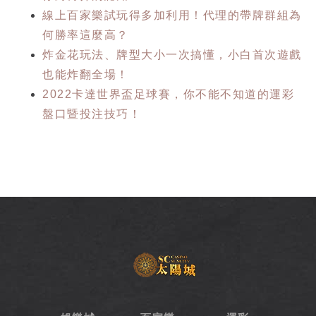
線上百家樂試玩得多加利用！代理的帶牌群組為
何勝率這麼高？
炸金花玩法、牌型大小一次搞懂，小白首次遊戲
也能炸翻全場！
2022卡達世界盃足球賽，你不能不知道的運彩
盤口暨投注技巧！
SC
太
陽
城
娛
樂