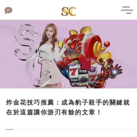
炸金花技巧推薦：成為豹子殺手的關鍵就
在於這篇讓你游刃有餘的文章！