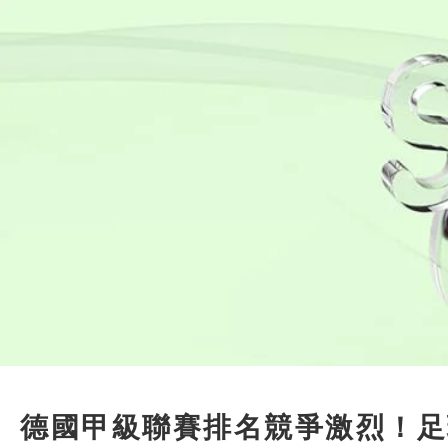
德國甲級聯賽排名競爭激烈！足