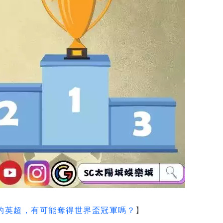
的英超，有可能奪得世界盃冠軍嗎？
】