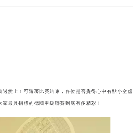
看過愛上！可隨著比賽結束，各位是否覺得心中有點小空虛
大家最具指標的
德國甲級聯賽
到底有多精彩！