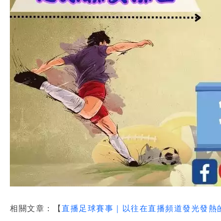
相關文章：【
直播足球賽事｜以往在直播頻道發光發熱