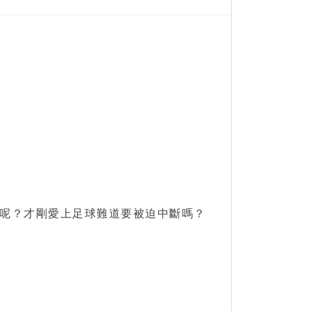
呢？才剛愛上足球難道要被迫中斷嗎？