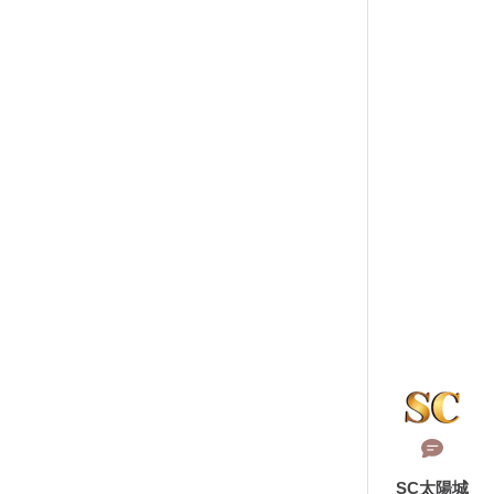
SC太陽城