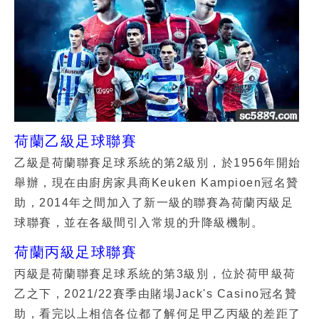
荷蘭乙級足球聯賽
乙級是荷蘭聯賽足球系統的第2級別，於1956年開始
舉辦，現在由廚房家具商Keuken Kampioen冠名贊
助，2014年之間加入了新一級的聯賽為荷蘭丙級足
球聯賽，並在各級間引入常規的升降級機制。
荷蘭丙級足球聯賽
丙級是荷蘭聯賽足球系統的第3級別，位於荷甲級荷
乙之下，2021/22賽季由賭場Jack's Casino冠名贊
助，看完以上相信各位都了解何足甲乙丙級的差距了