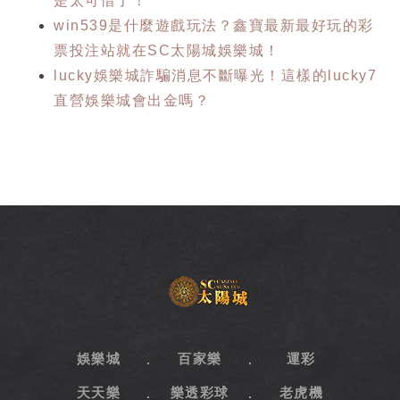
是太可惜了！
win539是什麼遊戲玩法？鑫寶最新最好玩的彩
票投注站就在SC太陽城娛樂城！
lucky娛樂城詐騙消息不斷曝光！這樣的lucky7
直營娛樂城會出金嗎？
SC
太
陽
城
娛
樂
娛樂城
百家樂
運彩
城
天天樂
樂透彩球
老虎機