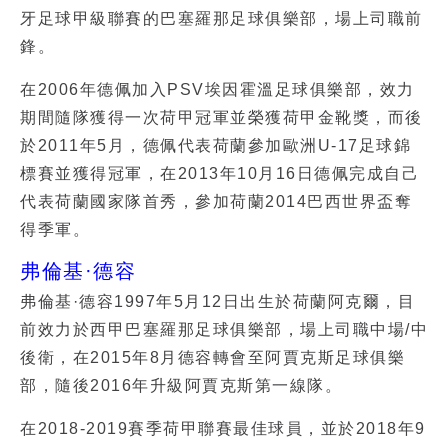
牙足球甲級聯賽的巴塞羅那足球俱樂部，場上司職前
鋒。
在2006年德佩加入PSV埃因霍溫足球俱樂部，效力
期間隨隊獲得一次荷甲冠軍並榮獲荷甲金靴獎，而後
於2011年5月，德佩代表荷蘭參加歐洲U-17足球錦
標賽並獲得冠軍，在2013年10月16日德佩完成自己
代表荷蘭國家隊首秀，參加荷蘭2014巴西世界盃奪
得季軍。
弗倫基·德容
弗倫基·德容1997年5月12日出生於荷蘭阿克爾，目
前效力於西甲巴塞羅那足球俱樂部，場上司職中場/中
後衛，在2015年8月德容轉會至阿賈克斯足球俱樂
部，隨後2016年升級阿賈克斯第一線隊。
在2018-2019賽季荷甲聯賽最佳球員，並於2018年9