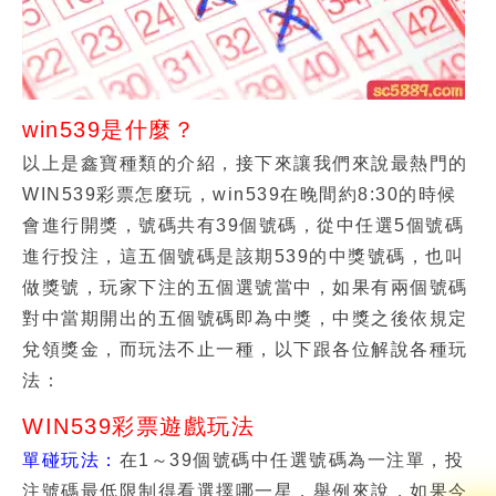
win539是什麼？
以上是鑫寶種類的介紹，接下來讓我們來說最熱門的
WIN539彩票怎麼玩，win539在晚間約8:30的時候
會進行開獎，號碼共有39個號碼，從中任選5個號碼
進行投注，這五個號碼是該期539的中獎號碼，也叫
做獎號，玩家下注的五個選號當中，如果有兩個號碼
對中當期開出的五個號碼即為中獎，中獎之後依規定
兌領獎金，而玩法不止一種，以下跟各位解說各種玩
法：
WIN539彩票遊戲玩法
單碰玩法：
在1～39個號碼中任選號碼為一注單，投
注號碼最低限制得看選擇哪一星，舉例來說，如果今