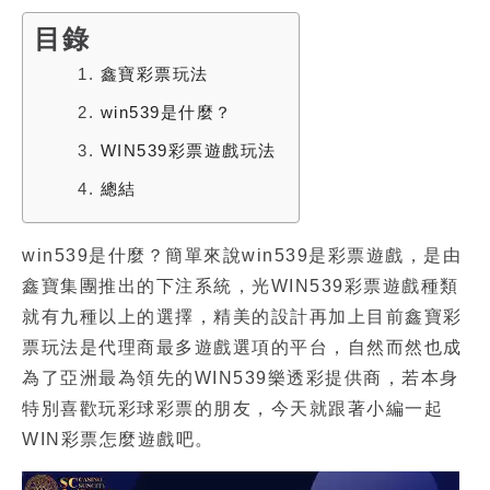
目錄
1.
鑫寶彩票玩法
2.
win539是什麼？
3.
WIN539彩票遊戲玩法
4.
總結
win539是什麼
？簡單來說
win539
是彩票遊戲，是由
鑫寶集團推出的下注系統，光
WIN539彩票遊戲
種類
就有九種以上的選擇，精美的設計再加上目前
鑫寶彩
票玩法
是代理商最多遊戲選項的平台，自然而然也成
為了亞洲最為領先的
WIN539
樂透彩提供商，若本身
特別喜歡玩彩球彩票的朋友，今天就跟著小編一起
WIN彩票怎麼遊戲吧。