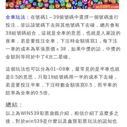
全車玩法：
在號碼1～39個號碼中選擇一個號碼進行
投注，並以該號碼下去與其他號碼下去碰，總共會有
38組號碼組合，這就是全車的意思，也就是人家說的
座車，若是要投注全車，下注時金額填寫1，每下注
一車的成本為單張票價ｘ38，如果中獎的話，中獎的
金額則等同於中了4次二星碰。
這個玩法也可以分為01~09車，最常見的是半車也就
是0.5的意思，只取19組號碼用一半的成本下去碰，
若是要投注半車，下注時數金額填寫0.5，而半車的
賠率為全車的0.5倍。
總結：
以上為
WIN539彩票遊戲
介紹，相信介紹了這麼多之
後，對於
win539是什麼
以及
鑫寶彩票玩法
的認知也