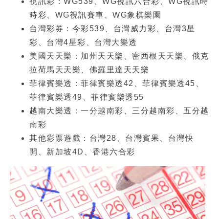
視訊彩：WG539、WG視訊六合彩、WG視訊時
時彩、WG視訊賽車、WG象棋樂園
台灣彩券：今彩539、台灣威力彩、台灣3星
彩、台灣4星彩、台灣大樂透
美國天天樂：加州天天樂、密西根天天樂、俄克
拉荷馬天天樂、佛羅里達天天樂
菲律賓樂透：菲律賓樂透42、菲律賓樂透45、
菲律賓樂透49、菲律賓樂透55
越南大樂透：一分越南彩、三分越南彩、五分越
南彩
其他彩票遊戲：台灣28、台灣賓果、台灣快
開、新加坡4D、香港六合彩