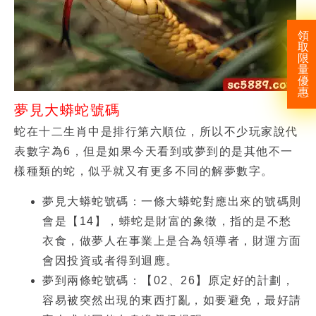
領
取
限
量
優
惠
夢見大蟒蛇號碼
蛇在十二生肖中是排行第六順位，所以不少玩家說代
表數字為6，但是如果今天看到或夢到的是其他不一
樣種類的蛇，似乎就又有更多不同的解夢數字。
夢見大蟒蛇號碼
：一條大蟒蛇對應出來的號碼則
會是【14】，蟒蛇是財富的象徵，指的是不愁
衣食，做夢人在事業上是合為領導者，財運方面
會因投資或者得到迴應。
夢到兩條蛇號碼：
【02、26】原定好的計劃，
容易被突然出現的東西打亂，如要避免，最好請