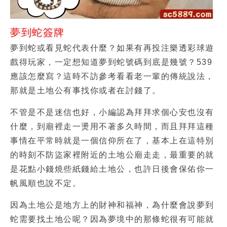
夢到蛇簽牌
夢到蛇或
看見蛇代表什麼
？如果有再投注樂透彩球遊
戲得玩家，一定想知道
夢到蛇號碼
到底是幾號？539
應該怎麼寫？這時不訪參考看看老一輩的傳統說法，
那就是土地公有事找你或者在討錢了。
不管是不是迷信也好，小編認為拜拜求個心安也沒有
什麼，到廟裡走一燙用不著多久時間，而且拜拜這種
事情在平常時就是一個信仰所在了，基本上在這特別
的時刻不防盜家裡附近的土地公廟走走，最重要的就
是花點小錢燒些紙錢給土地公，也許日後會保佑你一
帆風順也說不定。
因為土地公是地方上的財神和福神，為什麼會說夢到
蛇需要找土地公呢？因為夢境中的那條蛇很有可能就