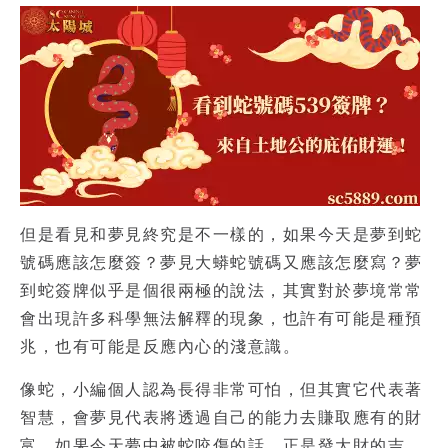
但是看見和夢見終究是不一樣的，如果今天是
夢到蛇
號碼
應該怎麼簽？
夢見大蟒蛇號碼
又應該怎麼寫？
夢
到蛇簽牌
似乎是個很兩極的說法，其實對於夢境常常
會出現許多科學無法解釋的現象，也許有可能是種預
兆，也有可能是反應內心的淺意識。
像蛇，小編個人認為長得非常可怕，但其實它代表著
智慧，會夢見代表將透過自己的能力去賺取應有的財
富，如果今天夢中被蛇咬傷的話，正是發大財的吉