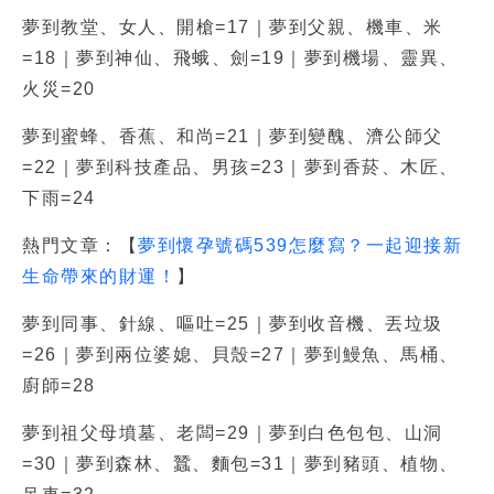
夢到教堂、女人、開槍=17｜夢到父親、機車、米
=18｜夢到神仙、飛蛾、劍=19｜夢到機場、靈異、
火災=20
夢到蜜蜂、香蕉、和尚=21｜夢到變醜、濟公師父
=22｜夢到科技產品、男孩=23｜夢到香菸、木匠、
下雨=24
熱門文章：【
夢到懷孕號碼539怎麼寫？一起迎接新
生命帶來的財運！
】
夢到同事、針線、嘔吐=25｜夢到收音機、丟垃圾
=26｜夢到兩位婆媳、貝殼=27｜夢到鰻魚、馬桶、
廚師=28
夢到祖父母墳墓、老闆=29｜夢到白色包包、山洞
=30｜夢到森林、蠶、麵包=31｜夢到豬頭、植物、