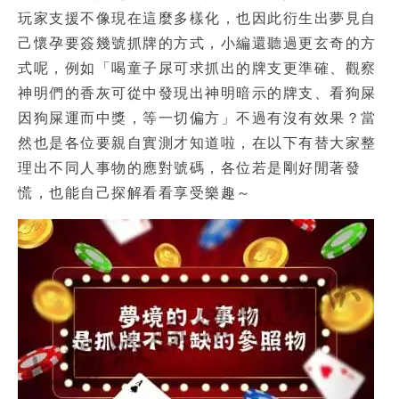
玩家支援不像現在這麼多樣化，也因此衍生出
夢見自
己懷孕要簽幾號
抓牌的方式，小編還聽過更玄奇的方
式呢，例如「喝童子尿可求抓出的牌支更準確、觀察
神明們的香灰可從中發現出神明暗示的牌支、看狗屎
因狗屎運而中獎，等一切偏方」不過有沒有效果？當
然也是各位要親自實測才知道啦，在以下有替大家整
理出不同人事物的應對號碼，各位若是剛好閒著發
慌，也能自己探解看看享受樂趣～