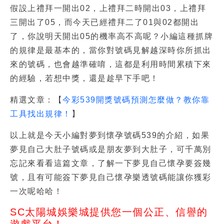
假設上禮拜一開出02，上禮拜二時開出03，上禮拜
三開出了05，而今天已經禮拜二了01與02都開出
了，你說明天開出05的機率高不高呢？小編這種抓牌
的規律是最基本的，當你對號碼見解越深時你所抓出
來的號碼，也會越準確唷，這都是利用時間累積下來
的經驗，若想中獎，還是趁早下手吧！
精選文章：【
今彩539開獎號碼預測怎麼做？教你靠
工具找出規律！
】
以上就是今天小編對
夢到懷孕號碼539
的介紹，如果
夢見自己大肚子號碼
或是朋友
夢到大肚子
，可千萬別
忘記來看看這篇文章，了解一下
夢見自己懷孕要簽幾
號
，且有可能簽下
夢見自己懷孕樂透號碼
能讓你獲彩
一次呢哈哈！
SC太陽城娛樂城提供您一個公正、信譽的