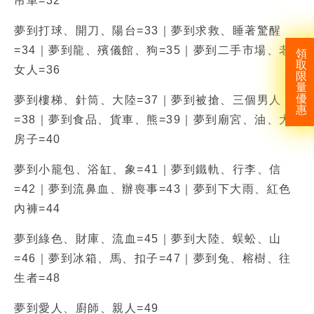
吊車=32
夢到打球、開刀、陽台=33｜夢到求救、睡著驚醒
=34｜夢到龍、殯儀館、狗=35｜夢到二手市場、老
領
取
女人=36
限
量
優
夢到樓梯、針筒、大陸=37｜夢到被搶、三個男人
惠
=38｜夢到食品、貨車、熊=39｜夢到廟宮、油、大
房子=40
夢到小籠包、浴缸、象=41｜夢到鐵軌、行李、信
=42｜夢到流鼻血、辦喪事=43｜夢到下大雨、紅色
內褲=44
夢到綠色、財庫、流血=45｜夢到大陸、蜈蚣、山
=46｜夢到冰箱、馬、扣子=47｜夢到兔、榕樹、往
生者=48
夢到愛人、廚師、親人=49