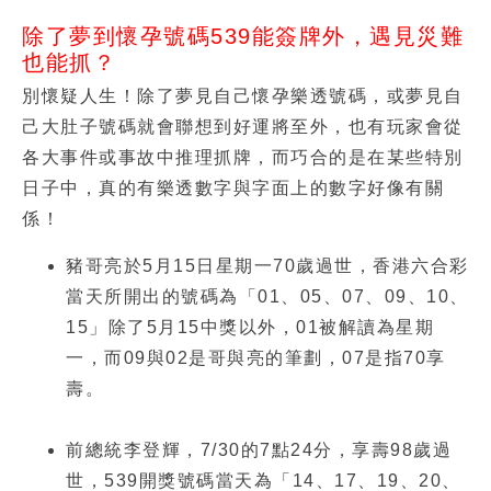
除了夢到懷孕號碼539能簽牌外，遇見災難
也能抓？
別懷疑人生！除了
夢見自己懷孕樂透號碼
，或
夢見自
己大肚子號碼
就會聯想到好運將至外，也有玩家會從
各大事件或事故中推理抓牌，而巧合的是在某些特別
日子中，真的有樂透數字與字面上的數字好像有關
係！
豬哥亮於5月15日星期一70歲過世，香港六合彩
當天所開出的號碼為「01、05、07、09、10、
15」除了5月15中獎以外，01被解讀為星期
一，而09與02是哥與亮的筆劃，07是指70享
壽。
前總統李登輝，7/30的7點24分，享壽98歲過
世，
539開獎號碼
當天為「14、17、19、20、