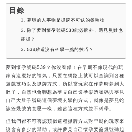
目錄
1.
夢境的人事物是抓牌不可缺的參照物
2.
除了夢到懷孕號碼539能簽牌外，遇見災難也
能抓？
3.
539難道沒有科學一點的技巧？
夢到懷孕號碼539
？你沒看錯！在早期不像現代的玩
家有這麼好的福氣，只要在網路上就可以查詢到各種
遊戲技巧以及抓牌方式，所以當玩家在作夢時
夢到大
肚子
，自然也會聯想為
夢見自己懷孕樂透號碼
與
夢見
自己大肚子號碼
這個夢境玄學的方式，就像是夢見蛇
該簽幾號的意思一樣，雖然這種方式並不科學。
但我們都不可否認類似這種抓牌方式對早期的玩家來
說會有多少的幫助，或許
夢見自己懷孕要簽幾號
聽起