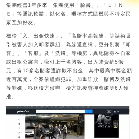
集團經營1年多來，集團使用「臉書」、「ＬＩＮ
Ｅ」等通訊軟體，以化名、暱稱方式隨機與不特定民
眾互加好友。
標榜「入、出金快速」、「高賠率高報酬」等話術吸
引被害人加入叩客群組，為躲避查緝，更分別將「叩
客」、「客服」及「洗錢」等機房，異地隱身在自家
或出租公寓內，吸引上千名賭客，出入賭資約5億
元，有10多名賭客遭詐欺不出金，其中最高中獎金額
近百萬元，全案依組織犯罪、加重詐欺、賭博及洗錢
等罪嫌，移送檢方偵辦，檢方訊後聲押蔡嫌等6人獲
准。