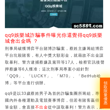
qq9娛樂城詐騙事件曝光你還覺得qq9娛樂
城會出金嗎 ？
刑事局破獲博弈平台賭博詐騙案，蔡姓主嫌籌組博弈
平台坑殺賭客，有人中獎大額彩金，就藉故不出金謀
取暴利。警方逮捕蔡嫌及黨羽等17人，檢察官訊後聲
押蔡嫌等6人獲准；這次刑事局專案小組針對
「QQ9」、「LUCKY」、「M70」、「BetHub哈
博」等平台進行偵辦。
領
取
限
qq9是以33歲蔡姓男子為首的詐騙集團所籌組，專營
量
優
國內外各種運動及電競賽事博弈，但若有賭客贏得大
惠
筆金額，會直接
不出金
從中謀取暴利！警方表示，該