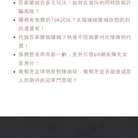
百家樂組合多元玩法！如何在遊玩的同時防範詐
騙風險？
哪裡有免費的7pk試玩？太陽城娛樂城你想的到
的通通有！
代操百家樂能賺錢？執迷不悟就要付出慘痛的代
價！
孫興慜皇馬年薪一齣，意外引發ptt網友曝光女
友身分！
葡萄牙足球明星對陣南韓，葡萄牙是否能達成眾
人所期待的冠軍門票呢？
SC