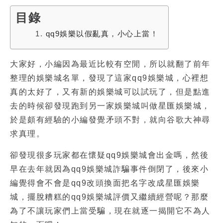
目錄
1.
qq9娛樂以假亂真，小心上當！
大家好，小編因為最近比較有空閒，所以就翻了前年
整理的娛樂城名單，發現了這家
qq9娛樂城
，心裡想
真的太好了，又有新的娛樂城可以試玩了，但是點進
去的時候卻發現跑到另一家娛樂城叫做星匯娛樂城，
於是頗有經驗的小編發覺矛頭不對，就向谷歌大神尋
求真理。
卻發現很多玩家都在懷疑
qq9娛樂城會出金嗎
，然後
早在去年就因為
qq9娛樂城詐騙
事件倒閉了，後來小
編覺得會不會是qq9改頭換面把名字改成星匯娛樂
城，擺脫糟糕的
qq9娛樂城評價
又繼續經營呢？那麼
為了不讓玩家們上當受騙，現在就逐一揭開它不為人