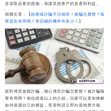
並採取必要的措施，保護其他客戶的資產和利益。
相關文章：【
娛樂城詐騙手法揭密！被騙怎麼辦？報
警提告有用嗎？拿回錢的機率有多少？
】
面對
博弈遊戲詐騙
，擔心博
弈詐騙怎麼辦
？
被詐騙報
警有用嗎
？相信經過以上的介紹，玩家可以更加瞭解
如何保護自己的權益，受害時請立即向當地警方報