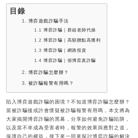
目錄
1.
博弈遊戲詐騙手法
1.1
博弈詐騙｜群組老師代操
1.2
博弈詐騙｜高額贈點高獲利
1.3
博弈詐騙｜網路投資
1.4
博弈詐騙｜假博弈真詐騙
2.
博弈詐騙怎麼辦？
3.
被詐騙報警有用嗎？
陷入
博弈遊戲詐騙
的困境？不知道博
弈詐騙怎麼辦
？
當被詐騙後或許會懷疑
被詐騙報警有用嗎
，本文將為
大家揭開博弈詐騙的黑幕，分享如何避免詐騙陷阱，
以及當不幸成為受害者時，報警的效果與應對之道，
保護自己的權益，接下來一同來探討博弈詐騙的解決