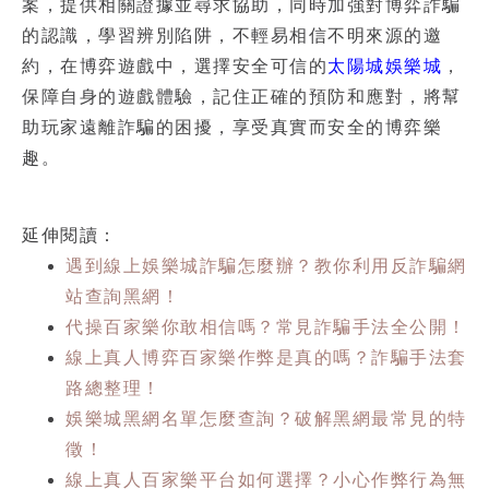
案，提供相關證據並尋求協助，同時加強對博弈詐騙
的認識，學習辨別陷阱，不輕易相信不明來源的邀
約，在博弈遊戲中，選擇安全可信的
太陽城娛樂城
，
保障自身的遊戲體驗，記住正確的預防和應對，將幫
助玩家遠離詐騙的困擾，享受真實而安全的博弈樂
趣。
延伸閱讀：
遇到線上娛樂城詐騙怎麼辦？教你利用反詐騙網
站查詢黑網！
代操百家樂你敢相信嗎？常見詐騙手法全公開！
線上真人博弈百家樂作弊是真的嗎？詐騙手法套
路總整理！
娛樂城黑網名單怎麼查詢？破解黑網最常見的特
徵！
線上真人百家樂平台如何選擇？小心作弊行為無