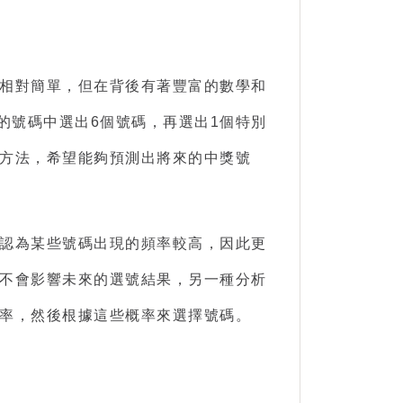
相對簡單，但在背後有著豐富的數學和
的號碼中選出6個號碼，再選出1個特別
方法，希望能夠預測出將來的中獎號
認為某些號碼出現的頻率較高，因此更
不會影響未來的選號結果，另一種分析
率，然後根據這些概率來選擇號碼。