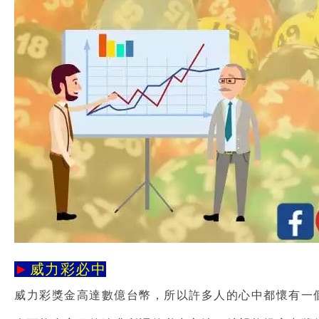
►
威力彩必中
威力彩獎金高達數億台幣，所以許多人的心中都懷有一