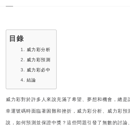
目錄
1.
威力彩分析
2.
威力彩預測
3.
威力彩必中
4.
結論
威力彩對於許多人來說充滿了希望、夢想和機會，總是
幸運號碼時面臨著困難和挫折，
威力彩分析
、
威力彩預
說，如何預測並保證中獎？這些問題引發了無數的討論