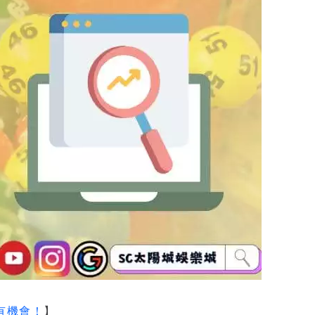
有機會！
】