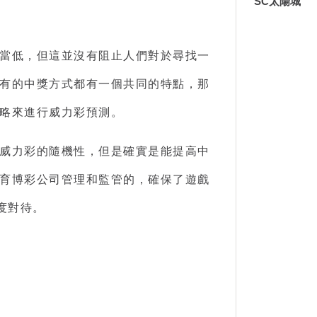
SC太陽城
當低，但這並沒有阻止人們對於尋找一
有的中獎方式都有一個共同的特點，那
略來進行威力彩預測。
威力彩的隨機性，但是確實是能提高中
育博彩公司管理和監管的，確保了遊戲
度對待。