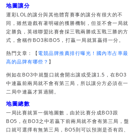
地圖讓分
運彩LOL
的讓分與其他體育賽事的讓分有很大的不
同，雖然遊戲有著明確的獲勝機制，但並不會一局就
定勝負，英雄聯盟比賽會採三戰兩勝或五戰三勝的方
式，會稱作BO3和BO5，打贏一局就算贏得一分。
熱門文章：【
電競品牌推薦排行曝光！國內市占率最
高的品牌有哪些？
】
例如在BO3中就盤口就會開出讓或受讓1.5，在BO3
中連贏前兩局就不會有第三局，所以讓分方必須在一
二局中連贏才算過關。
地圖總數
一局比賽就算一個地圖數，由於比賽分成BO3跟
BO5，在BO3之中若贏下前兩局就不會有第三局，盤
口就可選擇有無第三局，BO5則可以預測是否有四、