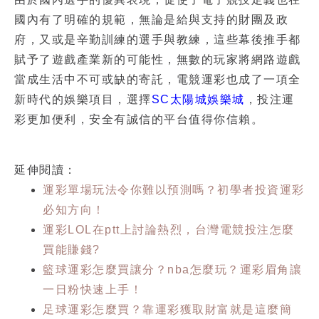
國內有了明確的規範，無論是給與支持的財團及政
府，又或是辛勤訓練的選手與教練，這些幕後推手都
賦予了遊戲產業新的可能性，無數的玩家將網路遊戲
當成生活中不可或缺的寄託，電競運彩也成了一項全
新時代的娛樂項目，選擇
SC太陽城娛樂城
，投注運
彩更加便利，安全有誠信的平台值得你信賴。
延伸閱讀：
運彩單場玩法令你難以預測嗎？初學者投資運彩
必知方向！
運彩LOL在ptt上討論熱烈，台灣電競投注怎麼
買能賺錢?
籃球運彩怎麼買讓分？nba怎麼玩？運彩眉角讓
一日粉快速上手！
足球運彩怎麼買？靠運彩獲取財富就是這麼簡