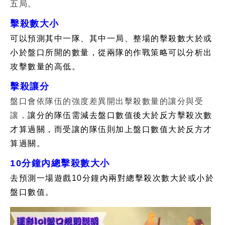
五局。
擊殺數大小
可以預測其中一隊、其中一局、整場的擊殺數大於或
小於盤口所開的數量，從兩隊的作戰策略可以分析出
攻擊數量的高低。
擊殺讓分
盤口會依隊伍的強度差異開出擊殺數量的讓分與受
讓，
讓分的隊伍需減去盤口數值後大於反方擊殺次數
才算過關，而受讓的隊伍則加上盤口數值大於反方才
算過關。
10分鐘內總擊殺數大小
去預測一場遊戲10分鐘內兩對總擊殺次數大於或小於
盤口數值。