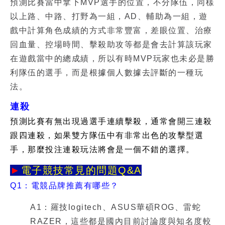
預測比賽當中拿下MVP選手的位置，不分隊伍，同樣
以上路、中路、打野為一組，AD、輔助為一組，遊
戲中計算角色成績的方式非常豐富，差眼位置、治療
回血量、控場時間、擊殺助攻等都是會去計算該玩家
在遊戲當中的總成績，所以有時MVP玩家也未必是勝
利隊伍的選手，而是根據個人數據去評斷的一種玩
法。
連殺
預測比賽有無出現過選手連續擊殺，通常會開三連殺
跟四連殺，如果雙方隊伍中有非常出色的攻擊型選
手，那麼投注連殺玩法將會是一個不錯的選擇。
►
電子競技常見的問題Q&A
Q1：
電競品牌推薦
有哪些？
A1：羅技logitech、ASUS華碩ROG、雷蛇
RAZER，這些都是國內目前討論度與知名度較