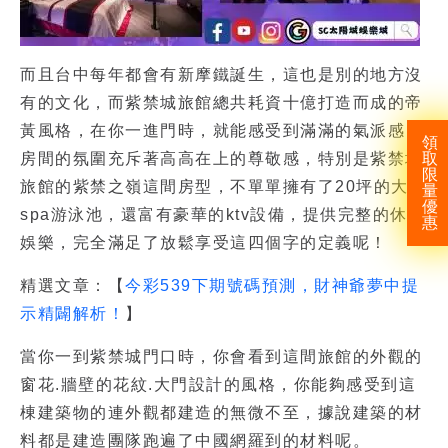
而且台中每年都會有新摩鐵誕生，這也是別的地方沒
有的文化，而紫禁城旅館總共耗資十億打造而成的帝
黃風格，在你一進門時，就能感受到滿滿的氣派感，
領
房間的氛圍充斥著高高在上的尊敬感，特別是紫禁城
取
限
旅館的紫禁之嶺這間房型，不單單擁有了20坪的大
量
優
spa游泳池，還富有豪華的ktv設備，提供完整的休閒
惠
娛樂，完全滿足了放鬆享受這四個字的定義呢！
精選文章：【
今彩539下期號碼預測，財神爺夢中提
示精闢解析！
】
當你一到紫禁城門口時，你會看到這間旅館的外觀的
窗花.牆壁的花紋.大門設計的風格，你能夠感受到這
棟建築物的連外觀都建造的無微不至，據說建築的材
料都是建造團隊跑遍了中國網羅到的材料呢。