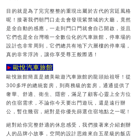
目的就是為了完完整整的重現出屬於古代的宮廷風格
呢！接著我們朝門口走去會發現紫禁城的大廳，竟然
是全自動的感應，一走到門口門就會自己開啟，並且
它們也是全台灣唯一全數位化的汽車旅館，停車場的
設計也非常周到，它們總共有地下六層樓的停車場，
真的非常浮誇，讓你享受尊王般際遇！
►
歐悅汽車旅館
歐悅旅館簡直是媲美
歐遊汽車旅館
的龍頭始祖呀！從
300多坪的總統套房，到商務級的套房，通通提供了
奢華、舒適、衛生、隱密，滿足了顧客心靈上全方位
的住宿需求，不論你今天要出門遊玩，還是遠行辦
公，暫住幾宿，絕對是你優先篩選住宿地點之一呢！
絕對給你完整舒適的休息感受，我們接著來介紹創辦
人的品牌小故事，空間的設計思維來自五星級的飯店