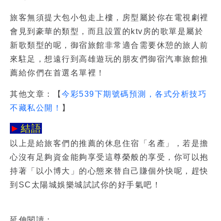
旅客無須提大包小包走上樓，房型屬於你在電視劇裡
會見到豪華的類型，而且設置的ktv房的歌單是屬於
新歌類型的呢，御宿旅館非常適合需要休憩的旅人前
來駐足，想遠行到高雄遊玩的朋友們
御宿汽車旅館
推
薦給你們在首選名單裡！
其他文章：【
今彩539下期號碼預測，各式分析技巧
不藏私公開！
】
►
結語
以上是給旅客們的推薦的休息住宿「名產」，若是擔
心沒有足夠資金能夠享受這尊榮般的享受，你可以抱
持著「以小博大」的心態來替自己賺個外快呢，趕快
到SC太陽城娛樂城試試你的好手氣吧！
延伸閱讀：