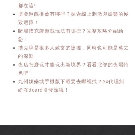
都在這!
博奕遊戲推薦有哪些？探索線上刺激與娛樂的極
致選擇！
賭場撲克牌遊戲玩法有哪些？完整攻略介紹給
您！
撲克牌是很多人致富的捷徑，同時也可能是萬丈
的深淵
夜店怎麼玩才能玩出新境界？看看北部的夜場特
色吧！
九州娛樂城手機版下載要去哪裡找？ex代理糾
紛在dcard引發熱議！