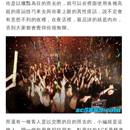
你是以獵豔為目的而去的，就可以在裡面使用各種高
超的搭訕技巧來去與你看上眼的異性搭話，說不定會
有意想不到的收穫，在夜店裡，最忌諱的就是內向，
否則大家都會覺得你很無聊。
而還有一種客人是以交際的目的而去的，小編就是這
種人，開一個包廂來招待朋友，點最好的ACE香檳來