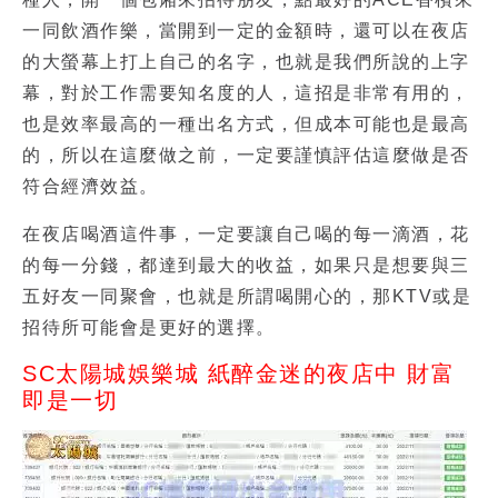
一同飲酒作樂，當開到一定的金額時，還可以在夜店
的大螢幕上打上自己的名字，也就是我們所說的上字
幕，對於工作需要知名度的人，這招是非常有用的，
也是效率最高的一種出名方式，但成本可能也是最高
的，所以在這麼做之前，一定要謹慎評估這麼做是否
符合經濟效益。
在夜店喝酒這件事，一定要讓自己喝的每一滴酒，花
的每一分錢，都達到最大的收益，如果只是想要與三
五好友一同聚會，也就是所謂喝開心的，那KTV或是
招待所可能會是更好的選擇。
SC太陽城娛樂城 紙醉金迷的夜店中 財富
即是一切