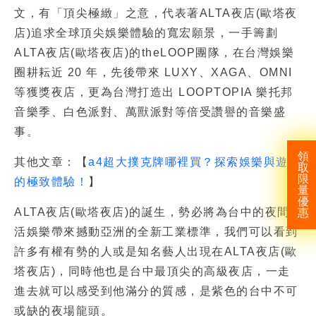
文，有「頂尖極緻」之意，代表著ALTA夜店(歐塔夜
店)追求全球頂尖娛樂體驗的寬宏願景，一手籌劃
ALTA夜店(歐塔夜店)的theLOOP團隊，在台灣娛樂
圈耕耘近 20 年，先後帶來 LUXY、XAGA、OMNI
等獲獎夜店，更為台灣打造出 LOOPTOPIA 樂托邦
音樂季、白色派對、萬獸派對等倍受讚譽的音樂盛
事。
領
其他文章：【
a4超大撲克牌哪裡買？探索娛樂與遊戲
取
限
的極致體驗！
】
量
優
ALTA夜店(歐塔夜店)的誕生，勢必將為台中的夜間生
惠
活娛樂帶來撼動亞洲的全新工業標準，我們可以看到
許多有權有勢的人或是知名藝人出現在ALTA夜店(歐
塔夜店)，同時他也是台中最頂尖的高級夜店，一走
進去就可以感受到他滿分的質感，是紫色的台中不可
或缺的夜場龍頭。