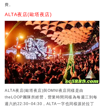
費。
ALTA夜店(歐塔夜店)
ALTA夜店(歐塔夜店)與OMNI夜店同樣是由
theLOOP團隊所經營，營業時間同樣為每週三到每
週六的22:30~04:30，ALTA一字也同樣源於拉丁