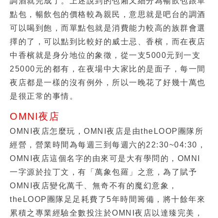
調酒就完成了。上述說到的包廂又細分為暢飲包跟單
點包，暢飲包的價格較為親民，意思就是吧台的調酒
可以喝到飽，而單點包就是消費能力較高的族群會選
擇的了，可以點到比較好的威士忌、香檳，而在夜店
中香檳就是身分地位的象徵，從一支5000元到一支
25000元的都有，在夜場中大家比的是面子，每一間
夜店都是一樣的沒有例外，所以一晚花了好幾十萬也
是很正常的事情。
OMNI夜店
OMNI
夜店
怎麼玩，OMNI夜店是由theLOOP團隊所
經營，營業時間為每週三到每週六的22:30~04:30，
OMNI夜店這個名字的由來可是大有學問的，OMNI
一字源於拉丁文，有「萬象包羅」之意，為了賦予
OMNI夜店變化萬千、無奇不有的魔幻意象，
theLOOP團隊足足耗費了5年時間籌備，將十餘年來
累積之專業經驗全數投注於OMNI夜店以達臻完美，