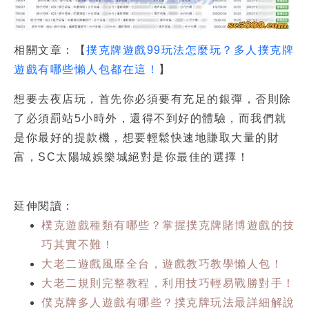
相關文章：【
撲克牌遊戲99玩法怎麼玩？多人撲克牌
遊戲有哪些懶人包都在這！
】
想要去夜店玩，首先你必須要有充足的銀彈，否則除
了必須罰站5小時外，還得不到好的體驗，而我們就
是你最好的提款機，想要輕鬆快速地賺取大量的財
富，SC太陽城娛樂城絕對是你最佳的選擇！
延伸閱讀：
樸克遊戲種類有哪些？掌握撲克牌賭博遊戲的技
巧其實不難！
大老二遊戲風靡全台，遊戲教巧教學懶人包！
大老二規則完整教程，利用技巧輕易戰勝對手！
僕克牌多人遊戲有哪些？撲克牌玩法最詳細解說