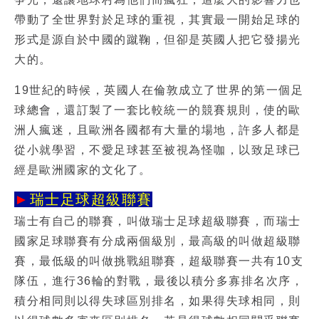
帶動了全世界對於足球的重視，其實最一開始足球的
形式是源自於中國的蹴鞠，但卻是英國人把它發揚光
大的。
19世紀的時候，英國人在倫敦成立了世界的第一個足
球總會，還訂製了一套比較統一的競賽規則，使的歐
洲人瘋迷，且歐洲各國都有大量的場地，許多人都是
從小就學習，不愛足球甚至被視為怪咖，以致足球已
經是歐洲國家的文化了。
►
瑞士足球超級聯賽
瑞士有自己的聯賽，叫做
瑞士足球
超級聯賽，而瑞士
國家足球聯賽有分成兩個級別，最高級的叫做超級聯
賽，最低級的叫做挑戰組聯賽，超級聯賽一共有10支
隊伍，進行36輪的對戰，最後以積分多寡排名次序，
積分相同則以得失球區別排名，如果得失球相同，則