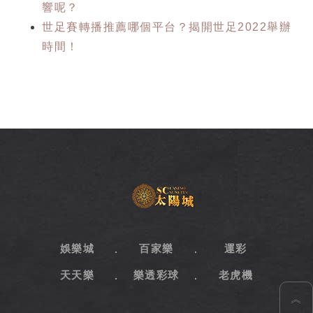
響呢？
世足賽轉播推薦哪個平台？揭開世足2022舉辦
時間！
SC
太
陽
城
娛
樂
娛樂城
百家樂
運彩
城
天天樂
樂透彩球
老虎機
︽