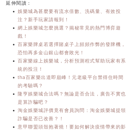
延伸閱讀：
娛樂城為甚麼要有流水倍數、洗碼量、有效投
注？新手玩家請報到！
網上娛樂城怎麼挑選？揭秘常見的熱門博弈遊
戲！
百家樂牌桌若選擇賭桌子上頻頻作弊的發牌機，
恐怕再多金山銀山都會敗光！
百家樂線上娛樂城，分析預測程式幫助玩家有系
統的投注！
tha百家樂出道即巔峰！元老級平台禁得住時間
的考驗嗎？
隆亨娛樂城合法嗎？無論是否合法，廣告不實也
是算詐騙吧？
淘金娛樂城評價竟有會員詢問：淘金娛樂城提領
詐騙是否已改善？！
意甲聯盟頭殼抱著燒！要如何解決疫情帶來的影