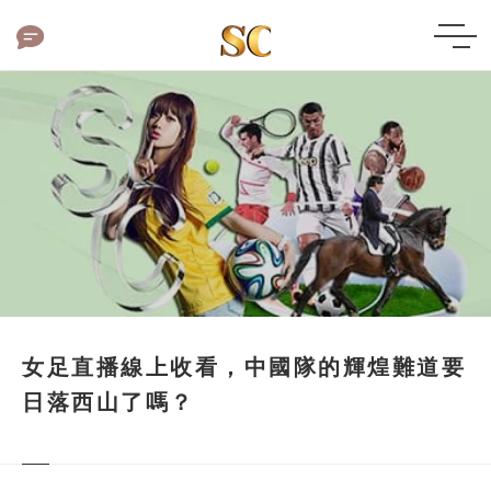
女足直播線上收看，中國隊的輝煌難道要
日落西山了嗎？