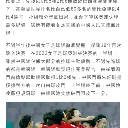
比賽上，先後以0比5和2比8慘敗於巴西和荷蘭隊腳
下，甚至被世界排名比自己低80多名的贊比亞隊以4
比4逼平，小組積分墊底出局，並創下單屆奧運失球
最多紀錄，讓所有觀看女足直播的中國人民直接氣炸
鍋！
不過半年後中國女子足球隊徹底覺醒，睽違16年再次
殺入決賽，在2022女子足球亞洲杯決賽的上半場，
雖然中國隊佔據大部分的控球主動優勢，不過先進球
的卻是韓國隊，韓國隊默契絕佳完美配合，由崔宥莉
門前搶點幫助韓國取得1比0領先，中國門將朱鈺則是
撲掉對方的一次自由球攻門，上半場終了前，中國姚
凌薇犯規罰球，由韓國池笑然破門再攻下一分。