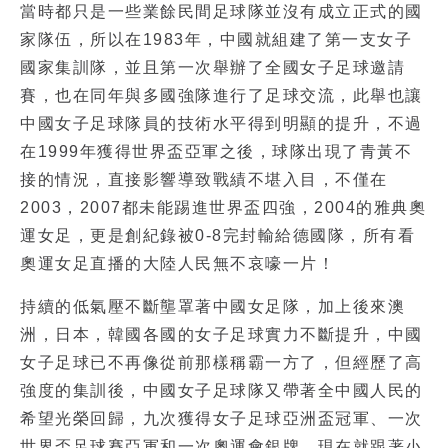
當時都只是一些業餘民間足球隊並沒有成立正式的國
家隊伍，所以在1983年，中國就組建了第一支女子
國家集訓隊，並且第一次舉辦了全國女子足球邀請
賽，也在同年與多國強隊進行了足球交流，此舉也讓
中國女子足球隊員的技術水平得到明顯的提升，不過
在1999年獲得世界盃亞軍之後，球隊出現了青黃不
接的情況，直接影響導致戰績不堪入目，不僅在
2003，2007都未能踢進世界盃四強，2004的雅典奧
運女足，更是創紀錄被0-8完封輸給德國隊，所有看
奧運女足直播的大陸人民無不哀嚎一片！
持續的低氣壓不斷壟罩著中國女足隊，加上後來澳
洲，日本，韓國各國的女子足球實力不斷提升，中國
女子足球已不再像從前那樣稱霸一方了，但經歷了高
強度的集訓後，中國女子足球隊又帶著全中國人民的
希望光榮回歸，九次獲得女子足球亞洲盃冠軍、一次
世界盃足球賽亞軍和一次奧運會銀牌，現在就跟著小