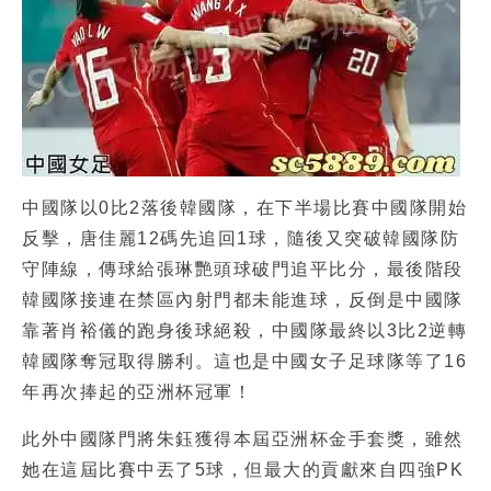
中國隊以0比2落後韓國隊，在下半場比賽中國隊開始
反擊，唐佳麗12碼先追回1球，隨後又突破韓國隊防
守陣線，傳球給張琳艷頭球破門追平比分，最後階段
韓國隊接連在禁區內射門都未能進球，反倒是中國隊
靠著肖裕儀的跑身後球絕殺，中國隊最終以3比2逆轉
韓國隊奪冠取得勝利。這也是中國女子足球隊等了16
年再次捧起的亞洲杯冠軍！
此外中國隊門將朱鈺獲得本屆亞洲杯金手套獎，雖然
她在這屆比賽中丟了5球，但最大的貢獻來自四強PK