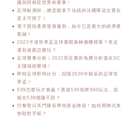
國與阿根廷世界杯賽事！
足球歐洲杯，總是能拿下佳績的法國隊這次實在
是太可惜了！
電子競技產業發展蓬勃，如今已是龐大的經濟產
業鏈！
2022卡達世界盃足球賽開幕轉播哪裡看？世足
運彩遊戲怎麼玩？
足球賽事分析｜2022世足賽前免費分析盡在SC
太陽城娛樂城！
即時足球即時比分，回憶2020年精采的足球世
界盃！
539怎麼玩才會贏？透過539包牌300玩法，就
能在539穩賺不賠？
巴黎聖日耳門隊長帶領黃金陣容！如何用陣式來
智取對手呢？