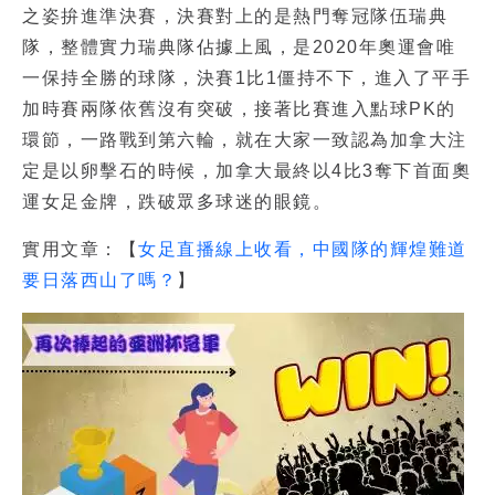
之姿拚進準決賽，決賽對上的是熱門奪冠隊伍瑞典
隊，整體實力瑞典隊佔據上風，是2020年奧運會唯
一保持全勝的球隊，決賽1比1僵持不下，進入了平手
加時賽兩隊依舊沒有突破，接著比賽進入點球PK的
環節，一路戰到第六輪，就在大家一致認為加拿大注
定是以卵擊石的時候，加拿大最終以4比3奪下首面奧
運
女足
金牌，跌破眾多球迷的眼鏡。
實用文章：【
女足直播線上收看，中國隊的輝煌難道
要日落西山了嗎？
】