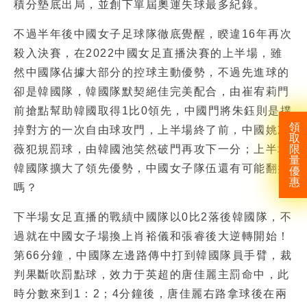
積分墊底出局，並創下單屆奧運失球最多紀錄。
不過半年後中國女子足球隊徹底覺醒，睽違16年再次
殺入決賽，在2022中國女足直播決賽的上半場，雖
然中國隊佔據大部分的控球主動優勢，不過先進球的
卻是韓國隊，韓國隊默契絕佳完美配合，由崔宥莉門
前搶點幫助韓國取得1比0領先，中國門將朱鈺則是撲
領
掉對方的一次自由球攻門，上半場終了前，中國姚凌
取
薇犯規罰球，由韓國池笑然破門再攻下一分；上半場
限
量
韓國隊擴大了領先優勢，中國女子隊伍還有可能翻盤
優
惠
嗎？
下半場
女足直播
的戰績中國隊以0比2落後韓國隊，不
過就在中國女子場換上肖裕儀和張睿後大逆轉開始！
第66分鐘，中國隊左邊路傳中打到韓國隊員手臂，裁
判果斷吹罰點球，效力于英超的唐佳麗主罰命中，此
時分數來到1：2；4分鐘後，唐佳麗右路拿球後在兩