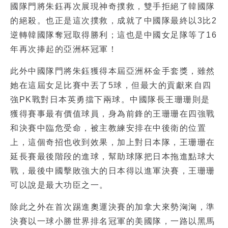
國隊門將朱鈺再次展現神奇撲救，雙手拒絕了韓國隊
的絕殺。也正是這次撲救，成就了中國隊最終以3比2
逆轉韓國隊奪冠取得勝利；這也是中國女足隊等了16
年再次捧起的亞洲杯冠軍！
此外中國隊門將朱鈺獲得本屆亞洲杯金手套獎，雖然
她在這屆女足比賽中丟了5球，但最大的貢獻來自四
強PK戰對日本英勇擋下兩球。中國隊長王珊珊則是
獲得賽事最有價值球員，身為前鋒的王珊珊在四強戰
和決賽中臨危受命，被主教練安排在中後衛的位置
上，這個奇招也收到效果，加上對日本隊，王珊珊在
延長賽最後階段的進球，幫助球隊把日本拖進點球大
戰，最後中國擊敗強大的日本得以進軍決賽，王珊珊
可以說是最大功臣之一。
除此之外在首次踢進奧運決賽的加拿大來勢洶洶，準
決賽以一球小勝世界排名冠軍的美國隊，一路以黑馬