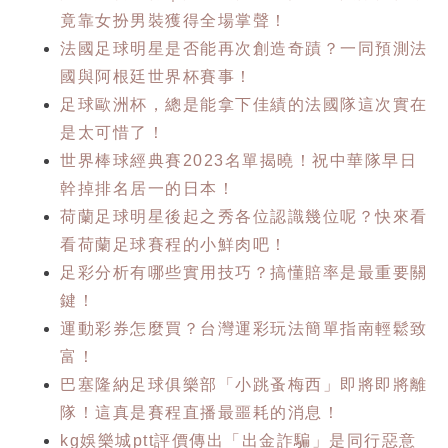
竟靠女扮男裝獲得全場掌聲！
法國足球明星是否能再次創造奇蹟？一同預測法
國與阿根廷世界杯賽事！
足球歐洲杯，總是能拿下佳績的法國隊這次實在
是太可惜了！
世界棒球經典賽2023名單揭曉！祝中華隊早日
幹掉排名居一的日本！
荷蘭足球明星後起之秀各位認識幾位呢？快來看
看荷蘭足球賽程的小鮮肉吧！
足彩分析有哪些實用技巧？搞懂賠率是最重要關
鍵！
運動彩券怎麼買？台灣運彩玩法簡單指南輕鬆致
富！
巴塞隆納足球俱樂部「小跳蚤梅西」即將即將離
隊！這真是賽程直播最噩耗的消息！
kg娛樂城ptt評價傳出「出金詐騙」是同行惡意