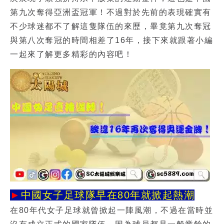
第九次奪得亞洲盃冠軍！不過對於先前的表現確實有
不少球迷都不了解這隻隊伍的來歷，畢竟第九次奪冠
與第八次奪冠的時間相差了16年，接下來就跟著小編
一起來了解更多精彩的內容吧！
►
中國女子足球隊早在80年就掀起熱潮
在80年代女子足球就曾掀起一陣風潮，不過在當時並