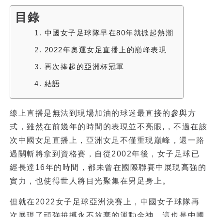
目錄
1.
中國女子足球隊早在80年就掀起熱潮
2.
2022年奧運女足直播上的巔峰表現
3.
再次捧起的亞洲杯冠軍
4.
結語
線上直播是無法到現場加油的球迷最直接的參與方
式，雖然在前幾年的時間的表現並不亮眼,，不過在該
次
中國女足直播
上，亞洲女足不僅重現巔峰，還一路
過關斬將拿到資格賽，自從2002年後，女子足球已
經長達16年的時間，都未曾在國際聯賽中展現高強的
實力，也使得世人將目光聚集在男足身上。
但就在2022女子足球亞洲決賽上，中國女子球隊再
次展現了頑強拚搏永不放棄的運動金神，這也是中國