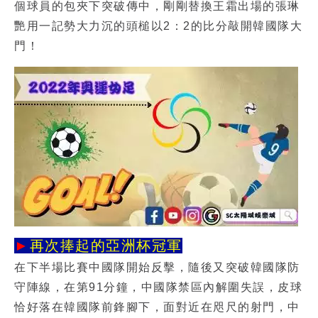
個球員的包夾下突破傳中，剛剛替換王霜出場的張琳
艷用一記勢大力沉的頭槌以2：2的比分敲開韓國隊大
門！
►
再次捧起的亞洲杯冠軍
在下半場比賽中國隊開始反擊，隨後又突破韓國隊防
守陣線，在第91分鐘，中國隊禁區內解圍失誤，皮球
恰好落在韓國隊前鋒腳下，面對近在咫尺的射門，中