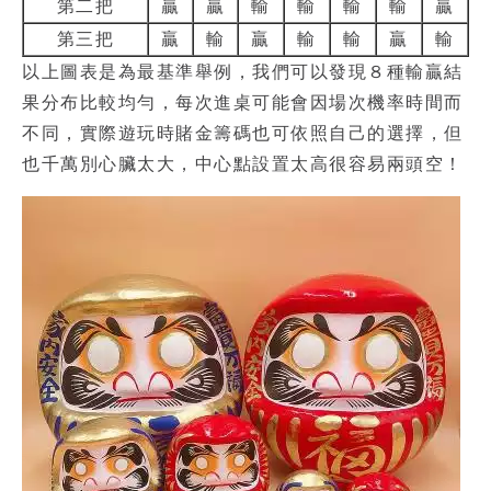
第二把
贏
贏
輸
輸
輸
輸
贏
第三把
贏
輸
贏
輸
輸
贏
輸
以上圖表是為最基準舉例，我們可以發現８種輸贏結
果分布比較均勻，每次進桌可能會因場次機率時間而
不同，實際遊玩時賭金籌碼也可依照自己的選擇，但
也千萬別心臟太大，中心點設置太高很容易兩頭空！