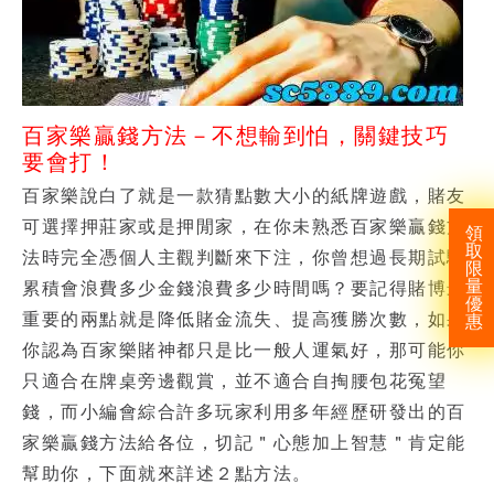
百家樂贏錢方法－不想輸到怕，關鍵技巧
要會打！
百家樂說白了就是一款猜點數大小的紙牌遊戲，賭友
可選擇押莊家或是押閒家，在你未熟悉百家樂贏錢方
領
取
法時完全憑個人主觀判斷來下注，你曾想過長期試驗
限
量
累積會浪費多少金錢浪費多少時間嗎？要記得賭博最
優
重要的兩點就是降低賭金流失、提高獲勝次數，如果
惠
你認為百家樂賭神都只是比一般人運氣好，那可能你
只適合在牌桌旁邊觀賞，並不適合自掏腰包花冤望
錢，而小編會綜合許多玩家利用多年經歷研發出的百
家樂贏錢方法給各位，切記＂心態加上智慧＂肯定能
幫助你，下面就來詳述２點方法。