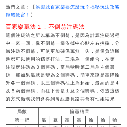
熱門文章：【
娛樂城百家樂要怎麼玩？揭秘玩法攻略
輕鬆致富！
】
百家樂贏法１：不倒翁注碼法
這個注碼法之所以稱為不倒翁，是因為計算注碼過程
中一來一回，像不倒翁一樣依據中心點左右搖擺，分
層注碼不倒翁，可使更加確保萬無一失，是個負追勝
進都可以使用的穩博打法。三場為一個組合，在第一
注設定注碼為３個籌碼，當局輸時第二局為４個籌
碼，那如果贏就是變為２個籌碼，簡單來說是贏降輸
升各一個籌碼，以三個籌碼往上為起始，最高的是４
及５兩個籌碼，而往下會是１及２個籌碼，依造這樣
的方式循環我們會得到每組勝負路共會有七組結果
局數
輸贏結果
第一把
贏
贏
贏
贏
輸
輸
輸