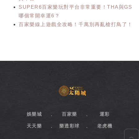
SUPER6百家樂玩對平台非常重要！THA與GS
哪個常開幸運6？
百家樂線上遊戲全攻略！千萬別再亂槍打鳥了！
SC
太
陽
城
娛
樂
娛樂城
百家樂
運彩
城
天天樂
樂透彩球
老虎機
︽