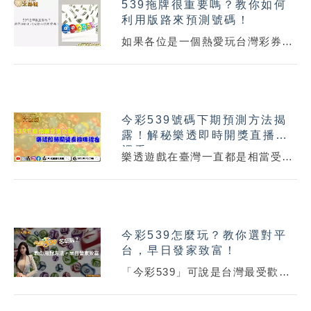
539拖牌很重要嗎？教你如何
要的概念，這樣的分析可以讓玩家
利用版路來預測號碼！
更好的了解歷史開獎結果，進而預
測下...
如果各位是一個熱愛玩台灣彩券的
人，特別是對於今彩539這款遊戲
情有獨鍾，那麼你肯定會對539拖
牌非常熟悉，本文小編將為各位介
紹最新的539拖牌版路技巧，並提
今彩539號碼下期預測方法揭
供高...
露！解秘樂透即時開獎直播哪
裡看！
樂透遊戲在臺灣一直都是相當受歡
迎的博弈遊戲，樂透遊戲特點在於
規則相當簡單，而且倍率還非常
高，只需要花少少的錢能實現財富
自由，雖然說樂透遊戲都是靠運氣
今彩539怎麼玩？教你選對平
成分較多的，...
台，早日發家致富！
「今彩539」可說是台灣最受歡迎
的彩券遊戲之一，由於其簡單易
懂、獎金高、投注金額低等優點，