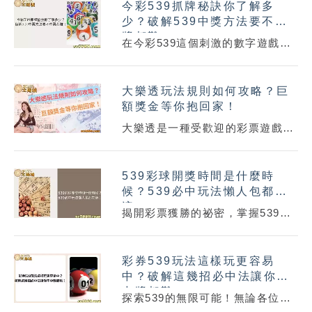
今彩539抓牌秘訣你了解多
千計的玩家翹首以盼著每晚8:30的
少？破解539中獎方法要不中
539開獎節目，今彩539為參與...
獎都難！
在今彩539這個刺激的數字遊戲
中，今彩539抓牌的技巧是每位玩
家都追求的關鍵，大家都希望能夠
大樂透玩法規則如何攻略？巨
掌握某些539秘訣，讓自己在這場
額獎金等你抱回家！
刺激的抽獎中脫穎而出，贏得豐厚
的獎金...
大樂透是一種受歡迎的彩票遊戲，
在台灣廣泛流行，成為了許多人追
逐巨額獎金的夢想，這種遊戲的玩
539彩球開獎時間是什麼時
法簡單易懂，通常需要選擇一組號
候？539必中玩法懶人包都在
碼進行投注，並期待這些號碼在開
這！
獎時與中獎...
揭開彩票獲勝的祕密，掌握539玩
法和539開獎技巧，實現百萬大獎
的夢想！無論是彩票新手還是經驗
彩券539玩法這樣玩更容易
豐富的玩家，這裡有一個不能錯過
中？破解這幾招必中法讓你不
的秘密武器539必中法！透過獨特
中獎都難！
的數...
探索539的無限可能！無論各位是