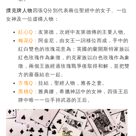
撲克牌人物
四張Q分別代表兩位聖經中的女子、一位
女神及一位虛構人物：
紅心Q：
友第德，次經中友第德傳的主要人物。
梅花Q：
阿金尼，由女王一詞移位而成，手中的
紅白雙色的玫瑰花意為：英國的蘭開斯特家族以
紅色玫瑰作為象徵，約克家族以白色玫瑰作為象
徵，兩個王族經過玫瑰戰爭後取得和解，並把雙
方的薔薇結在一起。
方塊Q：
拉結，聖經人物，雅各之妻。
黑桃Q：
雅典娜，希臘神話中的女神，四張王后
牌中唯一一位手持武器的王后。