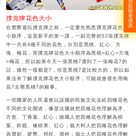
領
取
限
量
撲克牌花色大小
優
惠
在實際遊玩撲克牌之前，一定要先熟悉撲克牌花色大
小順序，這是新手的第一課，一副完整的52張撲克牌
中一共有4種不同的花色，分別是黑桃、紅心、方
塊、梅花，而撲克牌花色大小順序為黑桃>紅心>方塊
>梅花，所以如果今天一張黑桃7遇到了一張梅花7的
話，雖然一樣都是7，但是黑桃7是比較大的，所以如
果沒有了解撲克牌花色大小順序，可能就會發生用梅
花7去壓黑桃7的糗事。
一些國家的人民還會以該國的民族文化去給四種花色
不同的文化闡述，像是法國就把四種花色理解為矛、
方形、丁香葉、紅心；德國人把四種花色理解為樹
葉、鈴鐺、橡樹果、紅心；義大利人把四種花色理解
為寶劍、硬幣、拐杖、酒杯；瑞士人把四種花色理解