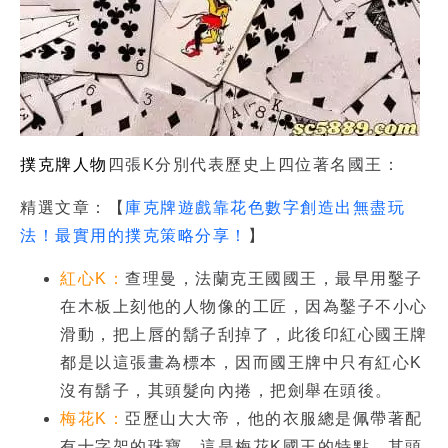
撲克牌人物
四張K分別代表歷史上四位著名國王：
精選文章：【
庫克牌遊戲靠花色數字創造出無盡玩
法！最實用的撲克策略分享！
】
紅心K：
查理曼，法蘭克王國國王，最早用鑿子
在木板上刻他的人物像的工匠，因為鑿子不小心
滑動，把上唇的鬍子刮掉了，此後印紅心國王牌
都是以這張畫為標本，因而國王牌中只有紅心K
沒有鬍子，其頭髮向內捲，把劍舉在頭後。
梅花K：
亞歷山大大帝，他的衣服總是佩帶著配
有十字架的珠寶，這是梅花K國王的特點，其頭