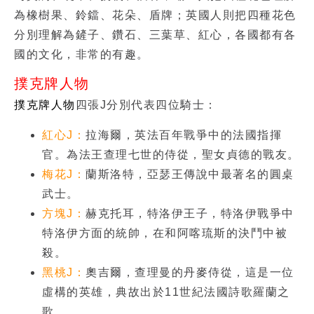
為橡樹果、鈴鐺、花朵、盾牌；英國人則把四種花色
分別理解為鏟子、鑽石、三葉草、紅心，各國都有各
國的文化，非常的有趣。
撲克牌人物
撲克牌人物
四張J分別代表四位騎士：
紅心J：
拉海爾，英法百年戰爭中的法國指揮
官。為法王查理七世的侍從，聖女貞德的戰友。
梅花J：
蘭斯洛特，亞瑟王傳說中最著名的圓桌
武士。
方塊J：
赫克托耳，特洛伊王子，特洛伊戰爭中
特洛伊方面的統帥，在和阿喀琉斯的決鬥中被
殺。
黑桃J：
奧吉爾，查理曼的丹麥侍從，這是一位
虛構的英雄，典故出於11世紀法國詩歌羅蘭之
歌。