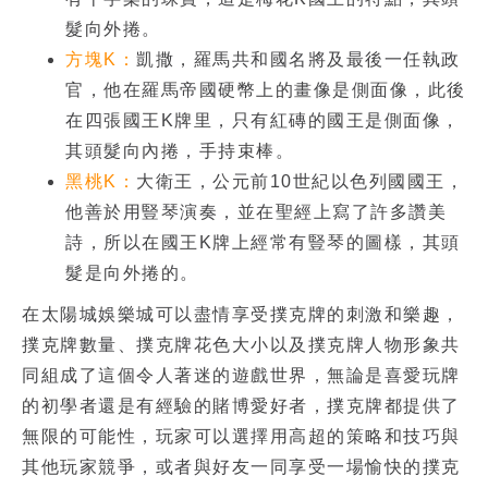
髮向外捲。
方塊K：
凱撒，羅馬共和國名將及最後一任執政
官，他在羅馬帝國硬幣上的畫像是側面像，此後
在四張國王K牌里，只有紅磚的國王是側面像，
其頭髮向內捲，手持束棒。
黑桃K：
大衛王，公元前10世紀以色列國國王，
他善於用豎琴演奏，並在聖經上寫了許多讚美
詩，所以在國王K牌上經常有豎琴的圖樣，其頭
髮是向外捲的。
在太陽城娛樂城可以盡情享受撲克牌的刺激和樂趣，
撲克牌數量
、
撲克牌花色大小
以及
撲克牌人物
形象共
同組成了這個令人著迷的遊戲世界，無論是喜愛玩牌
的初學者還是有經驗的賭博愛好者，撲克牌都提供了
無限的可能性，玩家可以選擇用高超的策略和技巧與
其他玩家競爭，或者與好友一同享受一場愉快的撲克