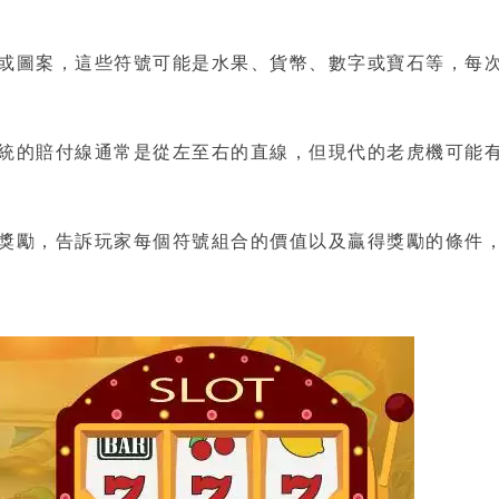
或圖案，這些符號可能是水果、貨幣、數字或寶石等，每
統的賠付線通常是從左至右的直線，但現代的老虎機可能
獎勵，告訴玩家每個符號組合的價值以及贏得獎勵的條件