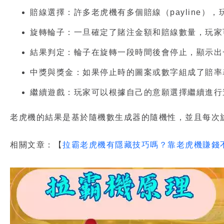
賠線選擇：許多老虎機有多個賠線（payline
旋轉輪子：一旦確定了賭注金額和賠線數量，玩家
結果判定：輪子在旋轉一段時間後會停止，顯示出
中獎與獎金：如果停止時的圖案或數字組成了賠率
繼續遊戲：玩家可以根據自己的意願選擇繼續進行
老虎機的結果是基於隨機數生成器的隨機性，並且每次
相關文章：【
拉霸老虎機有隱藏技巧嗎？靠老虎機賺錢