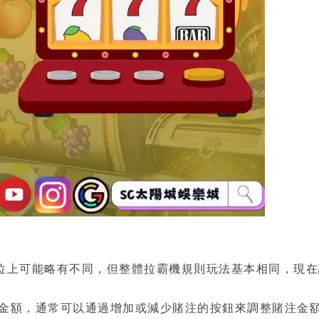
位上可能略有不同，但整體
拉霸機規則
玩法基本相同，現在
金額，通常可以通過增加或減少賭注的按鈕來調整賭注金