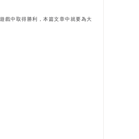
遊戲中取得勝利，本篇文章中就要為大