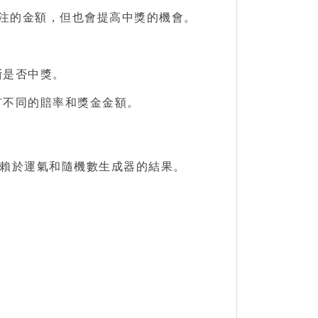
下注的金額，但也會提高中獎的機會。
斷是否中獎。
有不同的賠率和獎金金額。
賴於運氣和隨機數生成器的結果。