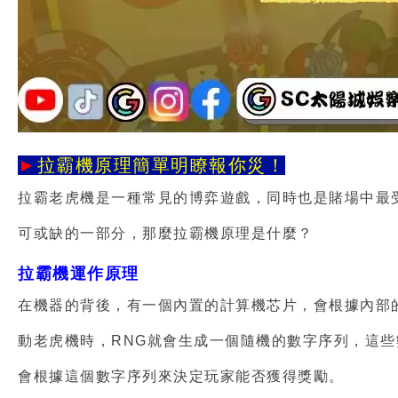
►
拉霸機原理簡單明瞭報你災！
拉霸老虎機
是一種常見的博弈遊戲，同時也是賭場中最
可或缺的一部分，那麼
拉霸機原理
是什麼？
拉霸機運作原理
在機器的背後，有一個內置的計算機芯片，會根據內部的隨機生
動老虎機時，RNG就會生成一個隨機的數字序列，這些
會根據這個數字序列來決定玩家能否獲得獎勵。