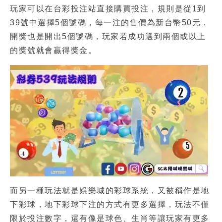
玩家可以在台彩投注站直接購買投注，規則是從1到
39號中選擇5個號碼，每一注的售價為新台幣50元，
開獎也是開出5個號碼，玩家若成功選到兩個或以上
的獎號就會贏得獎金。
而另一種玩法就是娛樂城的彩球系統，又被稱作是地
下彩球，地下彩球下注的方式有更多選擇，玩法不僅
限於投注數字，還有像是球色、生肖等讓玩家有更多