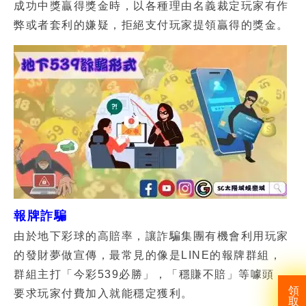
成功中獎贏得獎金時，以各種理由名義裁定玩家有作
弊或者套利的嫌疑，拒絕支付玩家提領贏得的獎金。
報牌詐騙
由於地下彩球的高賠率，讓詐騙集團有機會利用玩家
的發財夢做宣傳，最常見的像是LINE的報牌群組，
群組主打「
今彩
539
必勝
」，「穩賺不賠」等噱頭，
領
要求玩家付費加入就能穩定獲利。
取