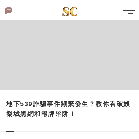
地下539詐騙事件頻繁發生？教你看破娛
樂城黑網和報牌陷阱！