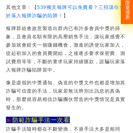
限
其他文章：【
539獨支報牌可以免費看？三招讓你免
量
優
於落入報牌詐騙的陷阱！
】
惠
報牌群組會故意製造出群內已有許多會員中獎的跡
象，且會員名額有限的高壓銷售手法，讓玩家感覺不
參加就會錯失一個賺錢機會，激進的誘使玩家加入，
從起初加入的會員費開始，之後逐步要求保密費、測
試費用等等，不斷的要求玩家持續匯款，誆騙玩家落
入
報牌詐騙
陷阱當中。
像是虛假的中獎通知、偽造的中獎文件也都是增加其
詐騙可信度的手法，玩家若無法辨別出訊息的真偽
時，那麼就容易相信詐騙團伙營造的中獎情況是真實
發生的。
►
防範詐騙手法一次看
詐騙手法隨時都在不斷變換，不過手法大多是相同