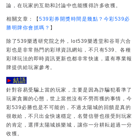
論，在玩家的互助和討論中也能獲得許多收獲。
相關文章：【
539彩券開獎時間是幾點？今彩539必
勝明牌你會抓嗎？
】
除了539樂透研究院之外，lot539樂透堂和谷哥六合
彩也是非常熱門的彩球資訊網站，不只有539、各種
彩球玩法的即時資訊更新也都非常快速，還有專業報
牌提供給玩家參考。
►
結語
針對容易受騙上當的玩家，主要是因為詐騙犯看準了
玩家貪圖的心態，世上當然沒有不勞而獲的事情，今
彩539必勝也是不可能的，不過太陽城的回饋是真的
很敢給，不只出金快速穩定，名聲信譽也很受到玩家
的肯定，選擇太陽城娛樂城，讓你一分耕耘超過一分
收獲。