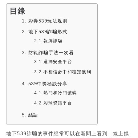
目錄
1.
彩券539玩法規則
2.
地下539詐騙形式
2.1
報牌詐騙
3.
防範詐騙手法一次看
3.1
選擇安全平台
3.2
不相信必中和穩定獲利
4.
539中獎秘訣分享
4.1
熱門和冷門號碼
4.2
彩球資訊平台
5.
結語
地下539
詐騙
的事件經常可以在新聞上看到，線上娛