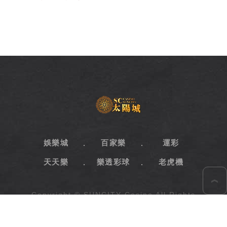
SC
太
陽
城
娛
樂
娛樂城
百家樂
運彩
城
天天樂
樂透彩球
老虎機
︽
Copyright © SUNCITY Casino All Rights
Reserved.