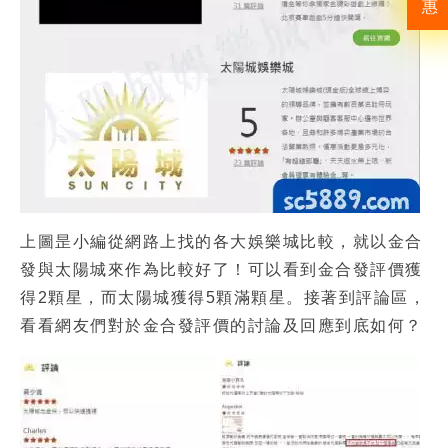
惠
上圖昰小編從網路上找的各大娛樂城比較，就以金合
發與太陽城來作為比較好了！可以看到金合發評價獲
得2顆星，而太陽城獲得5顆滿顆星。接著到評論區，
看看網友們對於金合發評價的討論及回應到底如何？