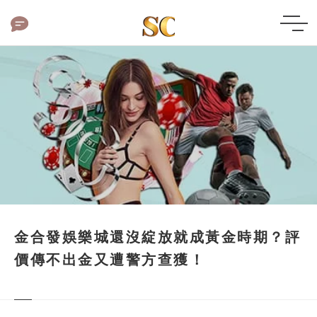
金合發娛樂城還沒綻放就成黃金時期？評
價傳不出金又遭警方查獲！