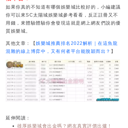
如果你真的不知道有哪個娛樂城比較好的，小編建議
你可以來SC太陽城娛樂城參考看看，反正註冊又不
用錢，來體驗體驗你會發現這就是網上網友們說的優
質娛樂城。
其他文章：【
娛樂城推薦排名2022解析｜在這魚龍
混雜的線上博弈中，又有何者平台能脫穎而出？
】
延伸閱讀：
雄厚娛樂城會出金嗎？網友真實評價出爐！