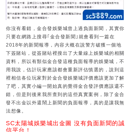
你沒有看錯，
金合發娛樂城
曾上過負面新聞，其實你
只要在網路上搜尋｢
金合發新聞
｣就會看到一篇在
2018年的新聞報導，內容大概在說警方破獲一個地
下簽賭站，從簽賭站裡搜出了大量線上娛樂城的相關
資料，所以有類似金合發這種負面報導的娛樂城，不
用我說，估計玩家應該都會重新評估慎選的，說到這
裡相信各位玩家對於
金合發娛樂城評價
應該更加了解
了吧，其實小編一開始真的覺得
金合發評價
應該還不
錯，但是到後來我所查到的這些真實案例，除了
金合
發不出金
以外還鬧上新聞的負面報導，真的是讓我無
法想像。
SC太陽城娛樂城出金圖 沒有負面新聞的誠
信平台！