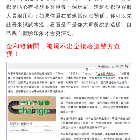
都是貼心有禮貌並尊重每一個玩家，連網友都說客服
人員很用心；如果你還在猶豫當然沒關係，你可以先
註冊來試試水溫，看看是不是像大家所說的這樣，自
己親自體驗印象才會更深刻。
金和發新聞，被爆不出金接著遭警方查
獲！