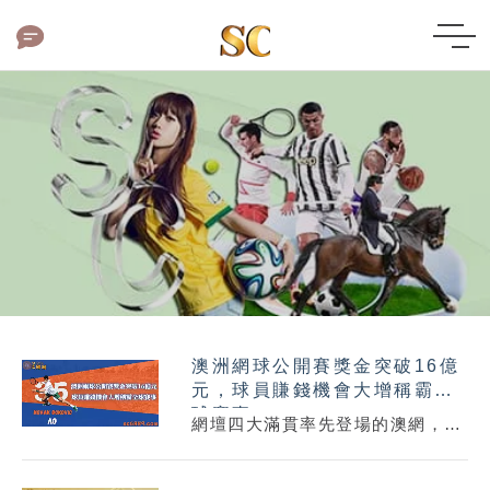
運
彩|SC
太
陽
城
娛
樂
城
澳洲網球公開賽獎金突破16億
元，球員賺錢機會大增稱霸全
球賽事！
網壇四大滿貫率先登場的澳網，於
墨爾本公園進行為期兩週的賽程，
澳洲網球公開賽獎金7650萬澳元