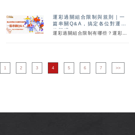
賽進展和結果，尤其對於那些因為
工作或其他原因無法關看比賽實況
運彩過關組合限制與規則｜一
的民眾來...
篇串關Q&A，搞定各位對運彩
的疑惑！
運彩過關組合限制有哪些？運彩過
關組合怎麼算？運彩過關組合意
思？在平常的生活之中不少球迷為
了支持心怡球隊，透過運彩的方式
力挺，也有部分人會將運彩作為收
1
2
3
4
5
6
7
>>
入之一，有些...
SC