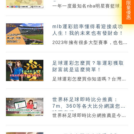
限
典！
中振奮...
一年一度最知名nba明星賽籃球週
量
優
將在台灣日期2/19(日)至2/20(一)
惠
舉辦，喜歡籃球運動，絕對不能錯
mlb運彩賠率懂得看迎接成功
過.近期眾多巨星齊聚一堂參與灌籃
人生！我的未來也有發財命！
大賽、三分球大賽、技術挑...
2023年擁有很多大型賽事，也包括
世界棒球經典賽即將開打，讓運動
彩券掀起強大的風，相信大家一定
足球運彩怎麼買？靠運彩獲取
對mlb不太陌生，但是對新鮮人來
財富就是這麼簡單！
說mlb運彩賠率與mlb運彩怎麼
買...
足球運彩怎麼買你知道嗎？台灣運
彩為了迎接世界盃足球賽這個4年1
度的體壇盛事，台彩已率先提出23
世界杯足球即時比分推薦：
種「冠軍及特別玩法」，而且靠近
7m、360等各大比分網讓您追
賽事1個月的期間，台灣運彩提供
球不麻煩！
24小...
世界杯足球即時比分網推薦是今天
要與各位分享的內容，許多玩家都
會想趁世界盃這段期間嘗試玩運彩