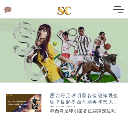
運
彩|SC
太
陽
城
娛
樂
城
墨西哥足球明星各位認識幾位
呢？提起墨西哥別再聯想大毒
梟和捲餅啦！
墨西哥足球明星各位認識幾位呢？
每當提起墨西哥時，總有人會聯想
到捲餅或者是走私違禁品，或是哪